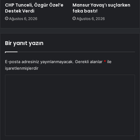
CHP Tunceli, Özgür Özel’e
Mansur Yavaş’ı suçlarken
Destek Verdi
faka bastı!
Ağustos 6, 2026
Ağustos 6, 2026
Bir yanıt yazın
E-posta adresiniz yayınlanmayacak.
Gerekli alanlar
*
ile
işaretlenmişlerdir
Y
o
r
u
m
*