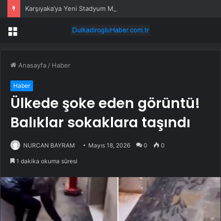
Karşıyaka’ya Yeni Stadyum Müjdesi
Menü
Anasayfa
/
Haber
Haber
Ülkede şoke eden görüntü!
Balıklar sokaklara taşındı
NURCAN BAYRAM
Mayıs 18, 2026
0
0
1 dakika okuma süresi