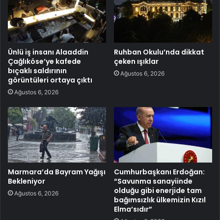
Ünlü iş insanı Alaaddin
Ruhban Okulu’nda dikkat
Çağlıköse’ye kafede
çeken ışıklar
bıçaklı saldırının
Ağustos 6, 2026
görüntüleri ortaya çıktı
Ağustos 6, 2026
Marmara’da Bayram Yağışı
Cumhurbaşkanı Erdoğan:
Bekleniyor
“Savunma sanayiinde
olduğu gibi enerjide tam
Ağustos 6, 2026
bağımsızlık ülkemizin Kızıl
Elma’sıdır”