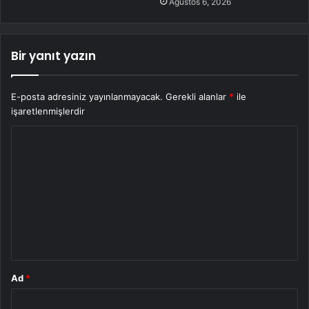
Ağustos 6, 2026
Bir yanıt yazın
E-posta adresiniz yayınlanmayacak.
Gerekli alanlar
*
ile
işaretlenmişlerdir
Y
o
r
u
m
*
Ad
*