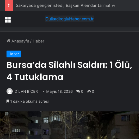
Sakarya’da gençler istedi, Başkan Alemdar talimat verdi
Menü
Anasayfa
/
Haber
Haber
Bursa’da Silahlı Saldırı: 1 Ölü,
4 Tutuklama
DİLAN BİÇER
Mayıs 18, 2026
0
0
1 dakika okuma süresi