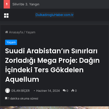
Silivri’de 3. Yangın
Menü
Anasayfa
/
Yaşam
Yaşam
Suudi Arabistan’ın Sınırları
Zorladığı Mega Proje: Dağın
İçindeki Ters Gökdelen
Aquellum
DİLAN BİÇER
Haziran 14, 2024
0
0
1 dakika okuma süresi