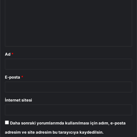
o
r
u
m
*
Ad
*
E-posta
*
İnternet sitesi
Daha sonraki yorumlarımda kullanılması için adım, e-posta
adresim ve site adresim bu tarayıcıya kaydedilsin.