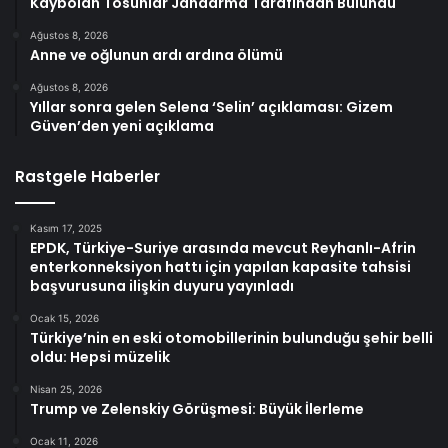
Kaybolan Tosunlar Jandarma Tarafından Bulundu
Ağustos 8, 2026
Anne ve oğlunun ardı ardına ölümü
Ağustos 8, 2026
Yıllar sonra gelen Selena ‘Selin’ açıklaması: Gizem
Güven’den yeni açıklama
Rastgele Haberler
Kasım 17, 2025
EPDK, Türkiye-Suriye arasında mevcut Reyhanlı-Afrin
enterkonneksiyon hattı için yapılan kapasite tahsisi
başvurusuna ilişkin duyuru yayınladı
Ocak 15, 2026
Türkiye’nin en eski otomobillerinin bulunduğu şehir belli
oldu: Hepsi müzelik
Nisan 25, 2026
Trump ve Zelenskiy Görüşmesi: Büyük İlerleme
Ocak 11, 2026