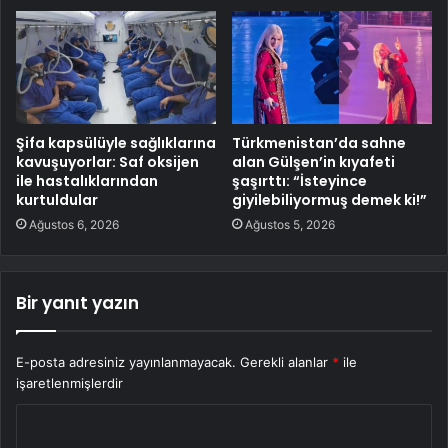
Şifa kapsülüyle sağlıklarına
Türkmenistan’da sahne
kavuşuyorlar: Saf oksijen
alan Gülşen’in kıyafeti
ile hastalıklarından
şaşırttı: “İsteyince
kurtuldular
giyilebiliyormuş demek ki!”
Ağustos 6, 2026
Ağustos 5, 2026
Bir yanıt yazın
E-posta adresiniz yayınlanmayacak.
Gerekli alanlar
*
ile
işaretlenmişlerdir
Y