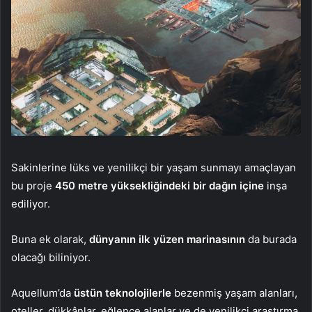
Sakinlerine lüks ve yenilikçi bir yaşam sunmayı amaçlayan
bu proje
450 metre yüksekliğindeki bir dağın içine
inşa
ediliyor.
Buna ek olarak,
dünyanın ilk yüzen marinasının
da burada
olacağı biliniyor.
Aquellum’da
üstün teknolojilerle
bezenmiş yaşam alanları,
oteller, dükkânlar, eğlence alanlar ve de yenilikçi araştırma