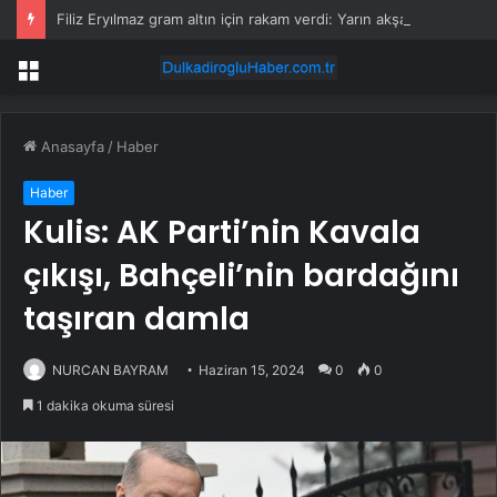
Filiz Eryılmaz gram altın için rakam verdi: Yarın akşama işaret etti
Menü
Anasayfa
/
Haber
Haber
Kulis: AK Parti’nin Kavala
çıkışı, Bahçeli’nin bardağını
taşıran damla
NURCAN BAYRAM
Haziran 15, 2024
0
0
1 dakika okuma süresi