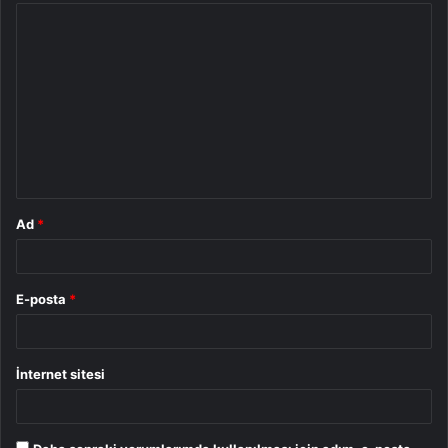
Y
o
r
u
m
*
Ad
*
E-posta
*
İnternet sitesi