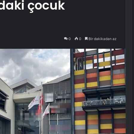
ndaki çocuk
0
0
Bir dakikadan az