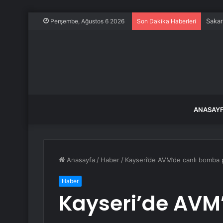
Sakar
Perşembe, Ağustos 6 2026
Son Dakika Haberleri
ANASAY
Anasayfa
/
Haber
/
Kayseri’de AVM’de canlı bomba p
Haber
Kayseri’de AVM