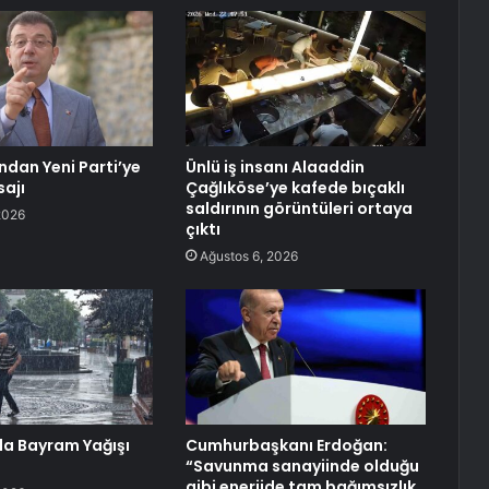
dan Yeni Parti’ye
Ünlü iş insanı Alaaddin
ajı
Çağlıköse’ye kafede bıçaklı
saldırının görüntüleri ortaya
2026
çıktı
Ağustos 6, 2026
a Bayram Yağışı
Cumhurbaşkanı Erdoğan:
“Savunma sanayiinde olduğu
gibi enerjide tam bağımsızlık