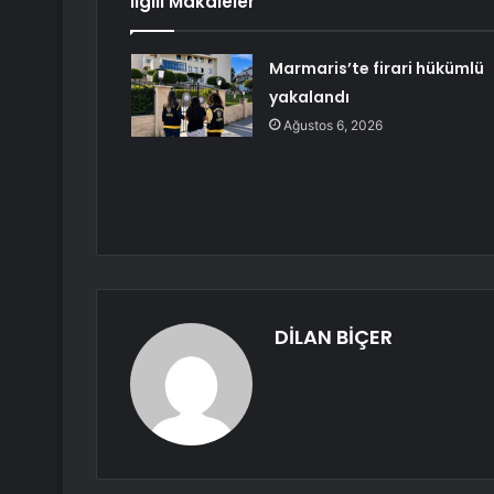
İlgili Makaleler
Marmaris’te firari hükümlü
yakalandı
Ağustos 6, 2026
DİLAN BİÇER