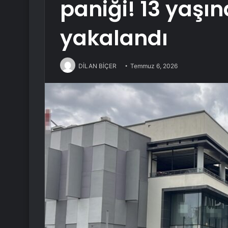
paniği! 13 yaşı
yakalandı
DİLAN BİÇER
Temmuz 6, 2026