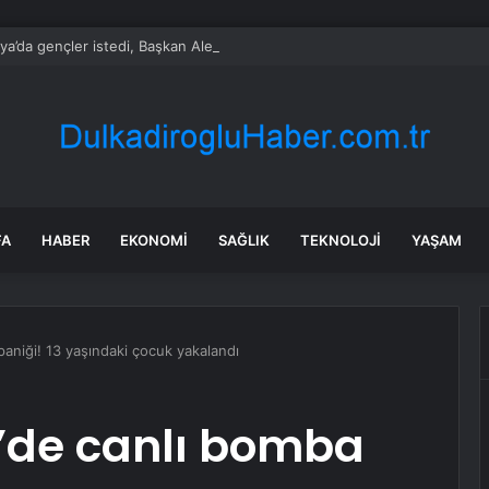
ya’da gençler istedi, Başkan Alemdar talimat verdi
FA
HABER
EKONOMI
SAĞLIK
TEKNOLOJI
YAŞAM
aniği! 13 yaşındaki çocuk yakalandı
’de canlı bomba