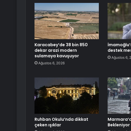
Karacabey’de 38 bin 850
İmamoğlu’n
dekar arazi modern
destek mes
sulamaya kavuşuyor
Ağustos 6, 
Ağustos 6, 2026
Ruhban Okulu’nda dikkat
Marmara’d
çeken ışıklar
Bekleniyor