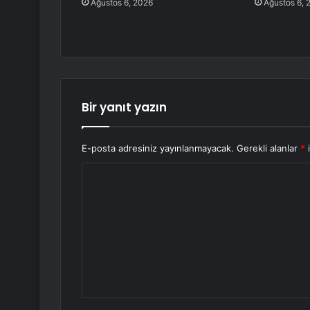
Ağustos 6, 2026
Ağustos 6, 
Bir yanıt yazın
E-posta adresiniz yayınlanmayacak.
Gerekli alanlar
*
i
Y
o
r
u
m
*