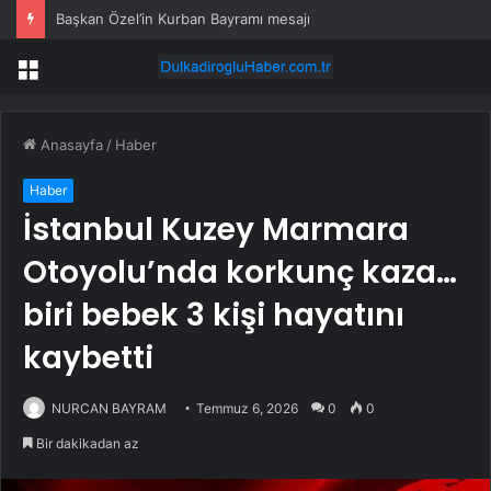
Başkan Özel’in Kurban Bayramı mesajı
Menü
Anasayfa
/
Haber
Haber
İstanbul Kuzey Marmara
Otoyolu’nda korkunç kaza…
biri bebek 3 kişi hayatını
kaybetti
NURCAN BAYRAM
Temmuz 6, 2026
0
0
Bir dakikadan az