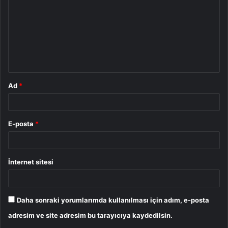
r
u
m
*
Ad
*
E-posta
*
İnternet sitesi
Daha sonraki yorumlarımda kullanılması için adım, e-posta
adresim ve site adresim bu tarayıcıya kaydedilsin.