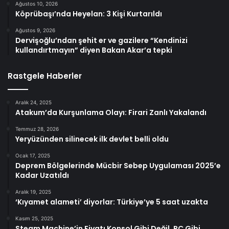
Ağustos 10, 2026
Köprübaşı’nda Heyelan: 3 Kişi Kurtarıldı
Ağustos 9, 2026
Dervişoğlu’ndan şehit er ve gazilere “Kendinizi
kullandırtmayın” diyen Bakan Akar’a tepki
Rastgele Haberler
Aralık 24, 2025
Atakum’da Kurşunlama Olayı: Firari Zanlı Yakalandı
Temmuz 28, 2026
Yeryüzünden silinecek ilk devlet belli oldu
Ocak 17, 2025
Deprem Bölgelerinde Mücbir Sebep Uygulaması 2025’e
Kadar Uzatıldı
Aralık 19, 2025
‘Kıyamet alameti’ diyorlar: Türkiye’ye 5 saat uzakta
Kasım 25, 2025
Steam Machine’in Fiyatı Konsol Gibi Değil, PC Gibi