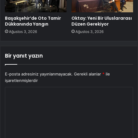
Başakşehir’de Oto Tamir
Oktay: Yeni Bir Uluslararası
Dükkanında Yangın
Düzen Gerekiyor
Ağustos 3, 2026
Ağustos 3, 2026
Bir yanıt yazın
E-posta adresiniz yayınlanmayacak.
Gerekli alanlar
*
ile
işaretlenmişlerdir
Y
o
r
u
m
*