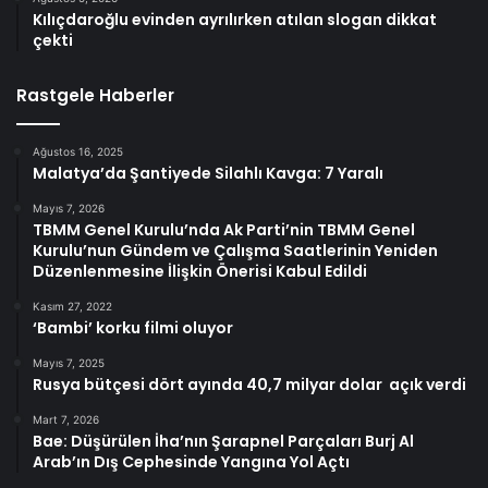
Kılıçdaroğlu evinden ayrılırken atılan slogan dikkat
çekti
Rastgele Haberler
Ağustos 16, 2025
Malatya’da Şantiyede Silahlı Kavga: 7 Yaralı
Mayıs 7, 2026
TBMM Genel Kurulu’nda Ak Parti’nin TBMM Genel
Kurulu’nun Gündem ve Çalışma Saatlerinin Yeniden
Düzenlenmesine İlişkin Önerisi Kabul Edildi
Kasım 27, 2022
‘Bambi’ korku filmi oluyor
Mayıs 7, 2025
Rusya bütçesi dört ayında 40,7 milyar dolar açık verdi
Mart 7, 2026
Bae: Düşürülen İha’nın Şarapnel Parçaları Burj Al
Arab’ın Dış Cephesinde Yangına Yol Açtı