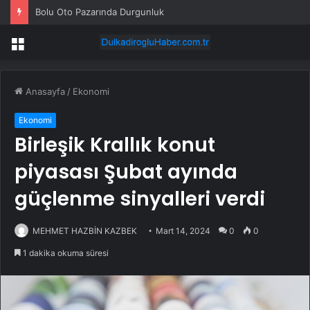
Bolu Oto Pazarında Durgunluk
Menü
Anasayfa
/
Ekonomi
Ekonomi
Birleşik Krallık konut
piyasası Şubat ayında
güçlenme sinyalleri verdi
MEHMET HAZBİN KAZBEK
Mart 14, 2024
0
0
1 dakika okuma süresi