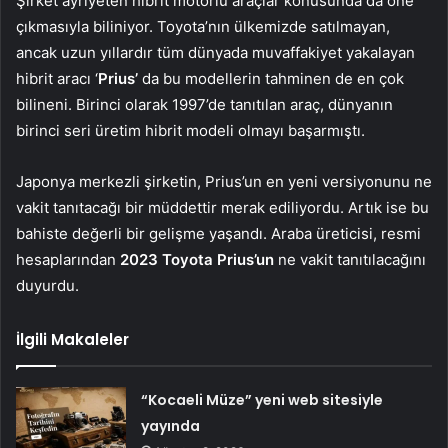
Şirket ayrıyeten hibrit motorlu araçlar konusunda da öne
çıkmasıyla biliniyor. Toyota’nın ülkemizde satılmayan,
ancak uzun yıllardır tüm dünyada muvaffakiyet yakalayan
hibrit aracı ‘
Prius’
da bu modellerin tahminen de en çok
bilineni. Birinci olarak 1997’de tanıtılan araç, dünyanın
birinci seri üretim hibrit modeli olmayı başarmıştı.
Japonya merkezli şirketin, Prius’un en yeni versiyonunu ne
vakit tanıtacağı bir müddettir merak ediliyordu. Artık ise bu
bahiste değerli bir gelişme yaşandı. Araba üreticisi, resmi
hesaplarından
2023 Toyota Prius’un
ne vakit tanıtılacağını
duyurdu.
İlgili Makaleler
“Kocaeli Müze” yeni web sitesiyle
yayında