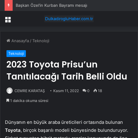
Başkan Özel’in Kurban Bayramı mesajı
Menü
Anasayfa
/
Teknoloji
Teknoloji
2023 Toyota Prisu’un
Tanıtılacağı Tarih Belli Oldu
CEMRE KARATAŞ
Kasım 11, 2022
0
18
1 dakika okuma süresi
Dünyanın en büyük araba üreticileri ortasında bulunan
Toyota
, birçok başarılı modeli bünyesinde bulunduruyor.