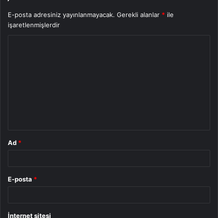
E-posta adresiniz yayınlanmayacak.
Gerekli alanlar
*
ile
işaretlenmişlerdir
Y
o
r
u
m
*
Ad
*
E-posta
*
İnternet sitesi