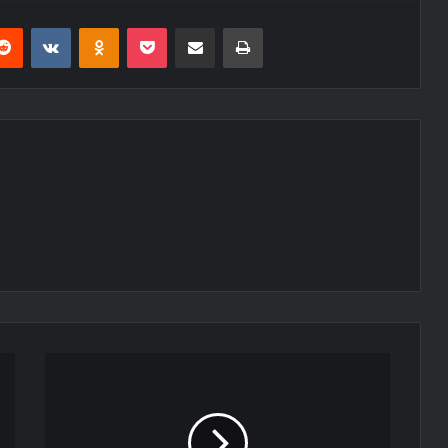
erest
Reddit
VKontakte
Odnoklassniki
Pocket
E-Posta ile paylaş
Yazdır