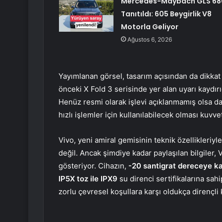
Mercedes-Maybach GLS 68
Tanıtıldı: 605 Beygirlik V8
Motorla Geliyor
Ağustos 6, 2026
Yayımlanan görsel, tasarım açısından da dikkat 
önceki X Fold 3 serisinde yer alan uyarı kaydırı
Henüz resmi olarak işlevi açıklanmamış olsa d
hızlı işlemler için kullanılabilecek olması kuvv
Vivo, yeni amiral gemisinin teknik özellikleriyle
değil. Ancak şimdiye kadar paylaşılan bilgiler,
gösteriyor. Cihazın,
-20 santigrat dereceye k
IP5X toz ile IPX9
su direnci sertifikalarına sa
zorlu çevresel koşullara karşı oldukça dirençli k