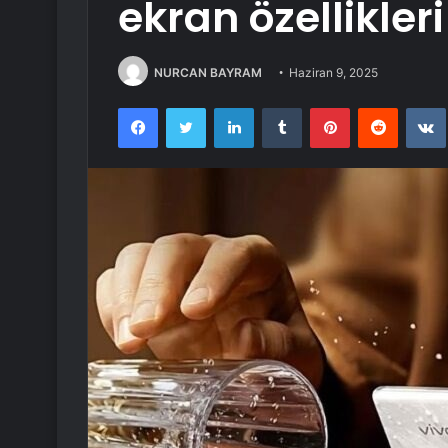
ekran özellikleri
NURCAN BAYRAM
Haziran 9, 2025
Facebook
Twitter
LinkedIn
Tumblr
Pinterest
Reddit