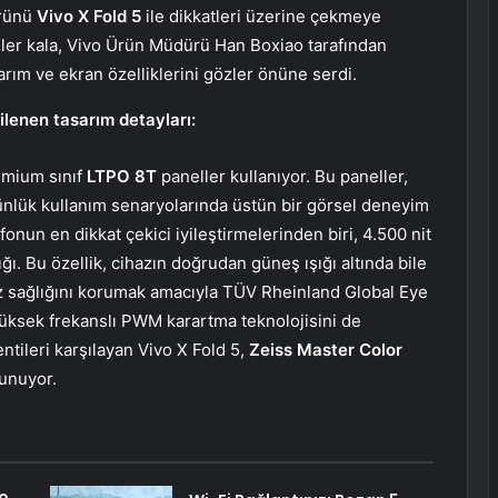
ürünü
Vivo X Fold 5
ile dikkatleri üzerine çekmeye
ünler kala, Vivo Ürün Müdürü Han Boxiao tarafından
sarım ve ekran özelliklerini gözler önüne serdi.
nilenen tasarım detayları:
emium sınıf
LTPO 8T
paneller kullanıyor. Bu paneller,
nlük kullanım senaryolarında üstün bir görsel deneyim
onun en dikkat çekici iyileştirmelerinden biri, 4.500 nit
ığı. Bu özellik, cihazın doğrudan güneş ışığı altında bile
göz sağlığını korumak amacıyla TÜV Rheinland Global Eye
 yüksek frekanslı PWM karartma teknolojisini de
tileri karşılayan Vivo X Fold 5,
Zeiss Master Color
sunuyor.