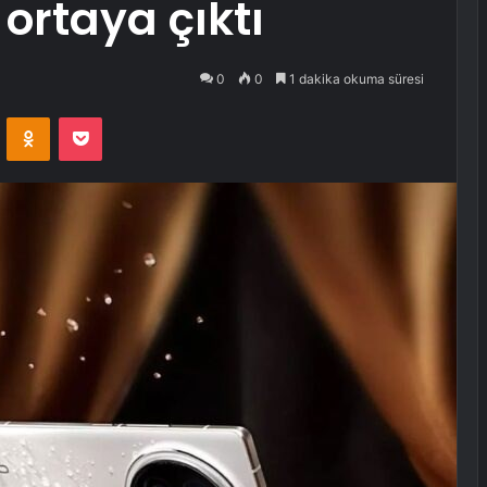
 ortaya çıktı
0
0
1 dakika okuma süresi
VKontakte
Odnoklassniki
Pocket