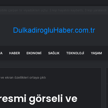
des-Maybach GLS 680 Tanıtıldı: 605 Beygirlik V8 Motorla Geliyor
FA
HABER
EKONOMI
SAĞLIK
TEKNOLOJI
YAŞAM
ve ekran özellikleri ortaya çıktı
 resmi görseli ve