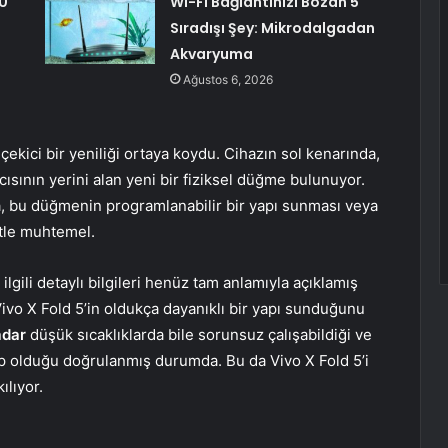
0
Wi-Fi Bağlantınızı Bozan 5
Sıradışı Şey: Mikrodalgadan
Akvaryuma
Ağustos 6, 2026
çekici bir yeniliği ortaya koydu. Cihazın sol kenarında,
cısının yerini alan yeni bir fiziksel düğme bulunuyor.
a, bu düğmenin programlanabilir bir yapı sunması veya
etle muhtemel.
 ilgili detaylı bilgileri henüz tam anlamıyla açıklamış
 Vivo X Fold 5’in oldukça dayanıklı bir yapı sunduğunu
adar
düşük sıcaklıklarda bile sorunsuz çalışabildiği ve
hip olduğu doğrulanmış durumda. Bu da Vivo X Fold 5’i
ılıyor.