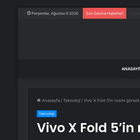
Merce
Perşembe, Ağustos 6 2026
Son Dakika Haberleri
ANASAY
Anasayfa
/
Teknoloji
/
Vivo X Fold 5’in resmi görseli 
Teknoloji
Vivo X Fold 5’in