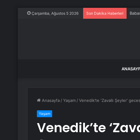
Babas
Çarşamba, Ağustos 5 2026
Son Dakika Haberleri
ANASAY
Anasayfa
/
Yaşam
/
Venedik’te ‘Zavallı Şeyler’ geces
Yaşam
Venedik’te ‘Zava