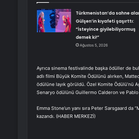
Türkmenistan’da sahne ala
Gülşen’in kıyafeti şaşırttı:
“İsteyince giyilebiliyormuş
demek ki!”
Ağustos 5, 2026
Ayrıca sinema festivalinde başka ödüller de b
adlı filmi Büyük Komite Ödülünü alırken, Matt
ödülüne layık görüldü. Özel Komite Ödülü’nü Agn
Senaryo ödülünü Guillermo Calderon ve Pablo L
Emma Stone’un yanı sıra Peter Sarsgaard da “
kazandı. (HABER MERKEZİ)