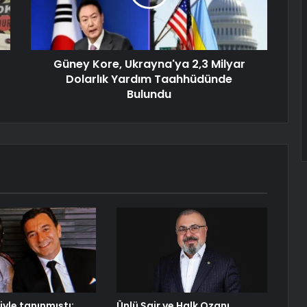
Güney Kore, Ukrayna'ya 2,3 Milyar
Dolarlık Yardım Taahhüdünde
Bulundu
iyle tanınmıştı:
Ünlü Şair ve Halk Ozanı