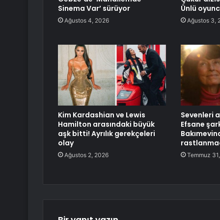
Sinema Var’ sürüyor
Ünlü oyunc
Ağustos 4, 2026
Ağustos 3, 
Kim Kardashian ve Lewis
Sevenleri 
Hamilton arasındaki büyük
Efsane şark
aşk bitti! Ayrılık gerekçeleri
Bakımevind
olay
rastlanma
Ağustos 2, 2026
Temmuz 31,