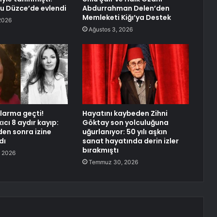
u Düzce’de evlendi
Abdurrahman Delen’den
Memleketi Kiğı’ya Destek
2026
Ağustos 3, 2026
alarma geçti!
Hayatını kaybeden Zihni
ıcı 8 aydır kayıp:
Göktay son yolculuğuna
en sonra izine
uğurlanıyor: 50 yılı aşkın
dı
sanat hayatında derin izler
bırakmıştı
 2026
Temmuz 30, 2026