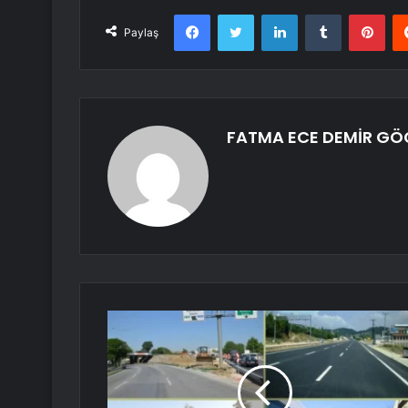
Facebook
Twitter
LinkedIn
Tumblr
Pint
Paylaş
FATMA ECE DEMİR G