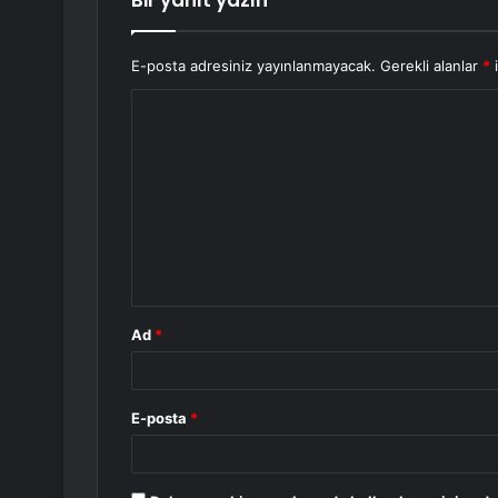
Bir yanıt yazın
E-posta adresiniz yayınlanmayacak.
Gerekli alanlar
*
i
Y
o
r
u
m
*
Ad
*
E-posta
*