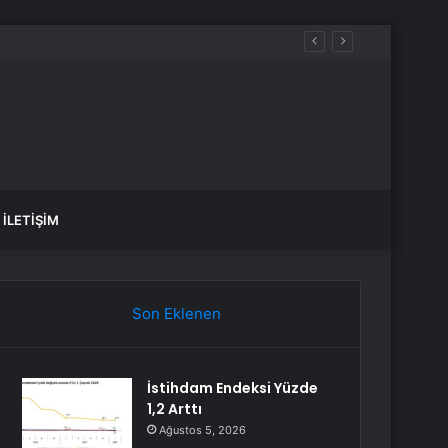
n sonra açıklama
İLETIŞIM
Son Eklenen
İstihdam Endeksi Yüzde
1,2 Arttı
Ağustos 5, 2026