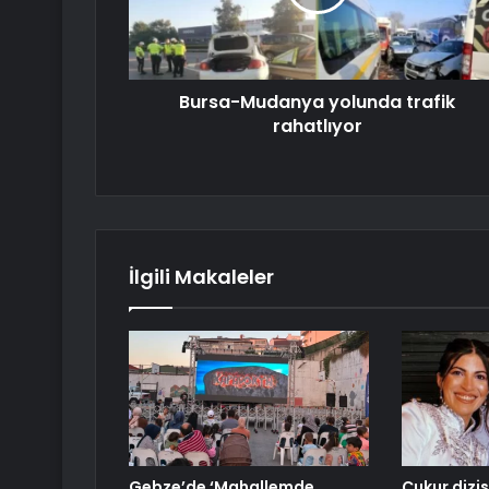
Bursa-Mudanya yolunda trafik
rahatlıyor
İlgili Makaleler
Gebze’de ‘Mahallemde
Çukur dizis