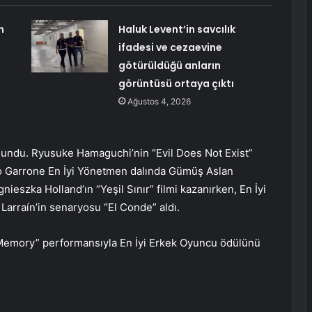
n
Haluk Levent’in savcılık
ifadesi ve cezaevine
götürüldüğü anların
görüntüsü ortaya çıktı
Ağustos 4, 2026
ulundu. Ryusuke Hamaguchi’nin “Evil Does Not Exist”
eo Garrone En İyi Yönetmen dalında Gümüş Aslan
ieszka Holland’ın “Yeşil Sınır” filmi kazanırken, En İyi
arraín’in senaryosu “El Conde” aldı.
Memory” performansıyla En İyi Erkek Oyuncu ödülünü