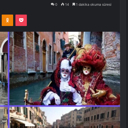
0
14
1 dakika okuma süresi
VKontakte
Odnoklassniki
Pocket