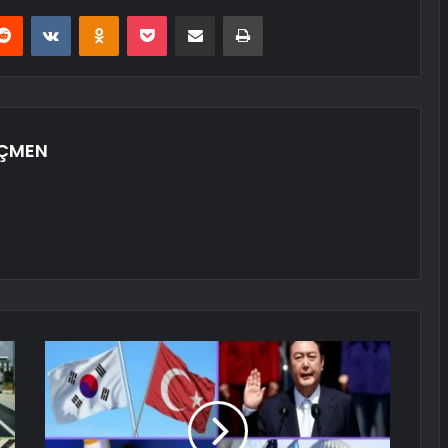
erest
Reddit
VKontakte
Odnoklassniki
Pocket
E-Posta ile paylaş
Yazdır
ÖÇMEN