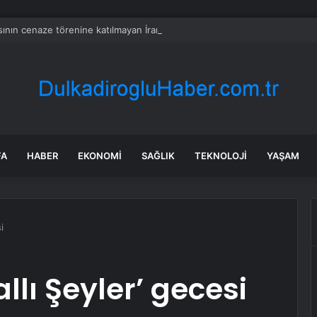
ının cenaze törenine katılmayan İran dini lideri Hamaney’den uzun zama
FA
HABER
EKONOMI
SAĞLIK
TEKNOLOJI
YAŞAM
i
llı Şeyler’ gecesi