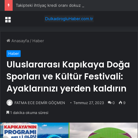
Takipteki ihtiyaç kredi oranı dokuz yılın zirvesinde
Menü
Anasayfa
/
Haber
Haber
Uluslararası Kapıkaya Doğa
Sporları ve Kültür Festivali:
Ayaklarınızı yerden kaldırın
FATMA ECE DEMİR GÖÇMEN
Temmuz 27, 2023
0
9
1 dakika okuma süresi