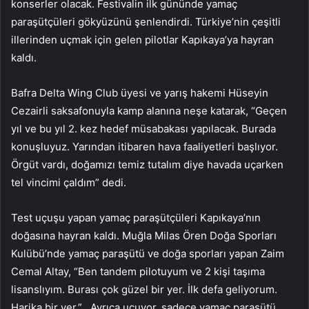
konserler olacak. Festivalin ilk gününde yamaç
paraşütçüleri gökyüzünü şenlendirdi. Türkiye’nin çeşitli
illerinden uçmak için gelen pilotlar Kapıkaya’ya hayran
kaldı.
Bafra Delta Wing Club üyesi ve yarış hakemi Hüseyin
Cezairli saksafonuyla kamp alanına neşe katarak, “Geçen
yıl ve bu yıl 2. kez hedef müsabakası yapılacak. Burada
konuşluyuz. Yarından itibaren hava faaliyetleri başlıyor.
Örgüt vardı, doğamızı temiz tutalım diye havada uçarken
tel vincimi çaldım” dedi.
Test uçuşu yapan yamaç paraşütçüleri Kapıkaya’nın
doğasına hayran kaldı. Muğla Milas Ören Doğa Sporları
Kulübü’nde yamaç paraşütü ve doğa sporları yapan Zaim
Cemal Altay, “Ben tandem pilotuyum ve 2 kişi taşıma
lisanslıyım. Burası çok güzel bir yer. İlk defa geliyorum.
Harika bir yer.” . Ayrıca uçuyor, sadece yamaç paraşütü