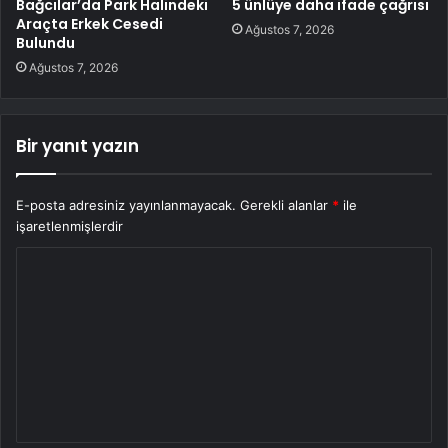
Bağcılar’da Park Halindeki
5 ünlüye daha ifade çağrısı
Araçta Erkek Cesedi
Ağustos 7, 2026
Bulundu
Ağustos 7, 2026
Bir yanıt yazın
E-posta adresiniz yayınlanmayacak.
Gerekli alanlar
*
ile
işaretlenmişlerdir
Y
o
r
u
m
*