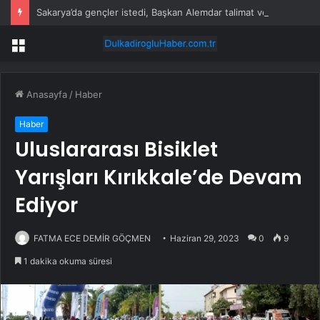
Sakarya’da gençler istedi, Başkan Alemdar talimat verdi
Menü
Anasayfa
/
Haber
Haber
Uluslararası Bisiklet
Yarışları Kırıkkale’de Devam
Ediyor
FATMA ECE DEMİR GÖÇMEN
Haziran 29, 2023
0
9
1 dakika okuma süresi