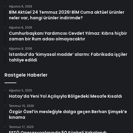
Ağustos 6, 2026
BİM Aktüel 24 Temmuz 2026! BİM Cuma aktüel ürünler
neler var, hangi ürünler indirimde?
Ağustos 6, 2026
Cumhurbaşkanı Yardımcısı Cevdet Yılmaz: Kıbrıs hiçbir
zaman bir Rum adası olmayacaktır
Ağustos 6, 2026
İstanbul’da ‘kimyasal madde’ alarmı: Fabrikada işçiler
tahliye edildi
Rastgele Haberler
Ağustos 5, 2025
Hatay’da Yeni Yol Açılışıyla Bölgedeki Mesafe Kısaldı
Temmuz 15, 2026
Özgür Özel’in mesleğiyle dalga geçen Berhan Şimşek’e
kınama
Temmuz 17, 2025
FETÖ Operasyonlarında 50 Şüpheli Yakalandı