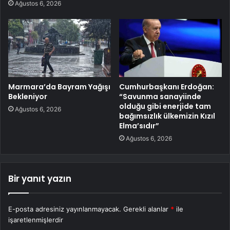
Ağustos 6, 2026
Marmara’da Bayram Yağışı
Cumhurbaşkanı Erdoğan:
Bekleniyor
“Savunma sanayiinde
olduğu gibi enerjide tam
Ağustos 6, 2026
bağımsızlık ülkemizin Kızıl
Elma’sıdır”
Ağustos 6, 2026
Bir yanıt yazın
E-posta adresiniz yayınlanmayacak.
Gerekli alanlar
*
ile
işaretlenmişlerdir