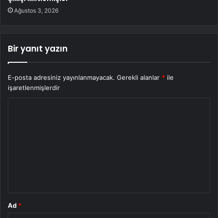
Ağustos 3, 2026
Bir yanıt yazın
E-posta adresiniz yayınlanmayacak.
Gerekli alanlar
*
ile
işaretlenmişlerdir
Y
o
r
u
m
*
Ad
*