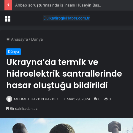
Ahbap soruşturmasında iş insanı Hüseyin Başaran’a tutuklama talebi
Menü
Anasayfa
/
Dünya
Dünya
Ukrayna’da termik ve
hidroelektrik santrallerinde
hasar oluştuğu bildirildi
MEHMET HAZBİN KAZBEK
Mart 29, 2024
0
0
Bir dakikadan az