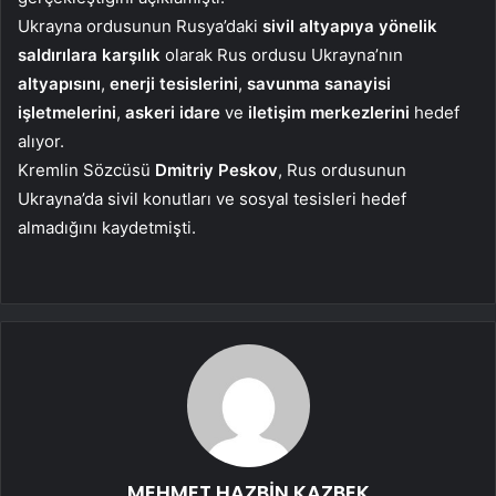
Ukrayna ordusunun Rusya’daki
sivil altyapıya yönelik
saldırılara karşılık
olarak Rus ordusu Ukrayna’nın
altyapısını
,
enerji tesislerini
,
savunma sanayisi
işletmelerini
,
askeri idare
ve
iletişim merkezlerini
hedef
alıyor.
Kremlin Sözcüsü
Dmitriy Peskov
, Rus ordusunun
Ukrayna’da sivil konutları ve sosyal tesisleri hedef
almadığını kaydetmişti.
MEHMET HAZBİN KAZBEK