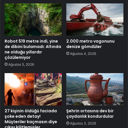
Robot 519 metre indi, yine
2.000 metro vagonunu
de dibini bulamadı: Altında
denize gömdüler
ne olduğu yıllardır
Ağustos 4, 2026
çözülemiyor
Ağustos 5, 2026
27 kişinin öldüğü faciada
Şehrin ortasına dev bir
şoke eden detay!
çaydanlık kondurdular
Müşteriler kaçmasın diye
Ağustos 3, 2026
çıkışı kilitlemişler