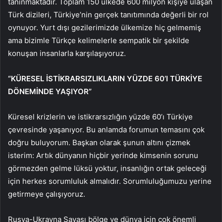
tanınmaktadır. Toplam 150 ülkede 600 milyon kişiye ulaşan
Türk dizileri, Türkiye’nin gerçek tanıtımında değerli bir rol
oynuyor. Yurt dışı gezilerimizde ülkemize hiç gelmemiş
ama bizimle Türkçe kelimelerle sempatik bir şekilde
konuşan insanlarla karşılaşıyoruz.
“KÜRESEL İSTİKRARSIZLIKLARIN YÜZDE 60’I TÜRKİYE
DÖNEMİNDE YAŞIYOR”
Küresel krizlerin ve istikrarsızlığın yüzde 60’ı Türkiye
çevresinde yaşanıyor. Bu anlamda forumun temasını çok
doğru buluyorum. Başkan olarak şunun altını çizmek
isterim: Artık dünyanın hiçbir yerinde kimsenin sorunu
görmezden gelme lüksü yoktur, insanlığın ortak geleceği
için herkes sorumluluk almalıdır. Sorumluluğumuzu yerine
getirmeye çalışıyoruz.
Rusya-Ukrayna Savaşı bölge ve dünya için çok önemli