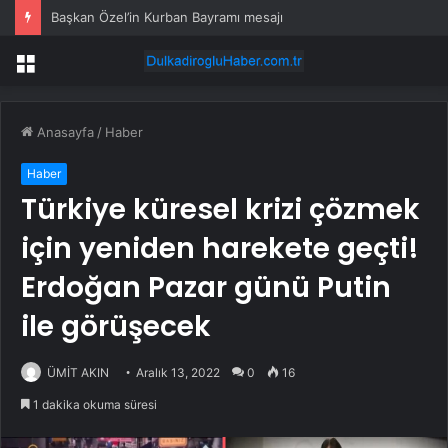
Başkan Özel’in Kurban Bayramı mesajı
Menü
Anasayfa
/
Haber
Haber
Türkiye küresel krizi çözmek
için yeniden harekete geçti!
Erdoğan Pazar günü Putin
ile görüşecek
ÜMİT AKIN
Aralık 13, 2022
0
16
1 dakika okuma süresi