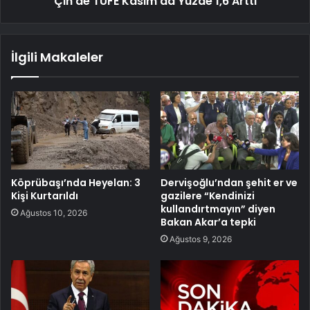
Çin'de TÜFE Kasım'da Yüzde 1,6 Arttı
İlgili Makaleler
Köprübaşı’nda Heyelan: 3
Dervişoğlu’ndan şehit er ve
Kişi Kurtarıldı
gazilere “Kendinizi
kullandırtmayın” diyen
Ağustos 10, 2026
Bakan Akar’a tepki
Ağustos 9, 2026