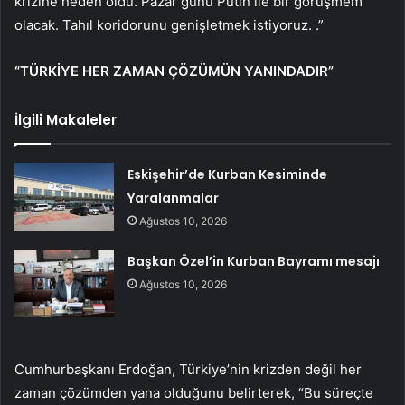
krizine neden oldu. Pazar günü Putin ile bir görüşmem
olacak. Tahıl koridorunu genişletmek istiyoruz. .”
“TÜRKİYE HER ZAMAN ÇÖZÜMÜN YANINDADIR”
İlgili Makaleler
Eskişehir’de Kurban Kesiminde
Yaralanmalar
Ağustos 10, 2026
Başkan Özel’in Kurban Bayramı mesajı
Ağustos 10, 2026
Cumhurbaşkanı Erdoğan, Türkiye’nin krizden değil her
zaman çözümden yana olduğunu belirterek, “Bu süreçte