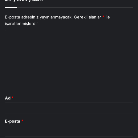
E-posta adresiniz yayınlanmayacak.
Gerekli alanlar
*
ile
işaretlenmişlerdir
Y
o
r
u
m
*
Ad
*
E-posta
*