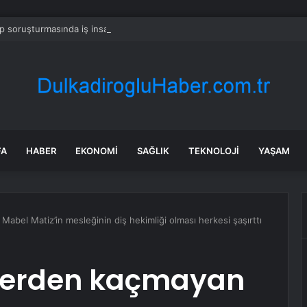
 soruşturmasında iş insanı Hüseyin Başaran’a tutuklama talebi
FA
HABER
EKONOMI
SAĞLIK
TEKNOLOJI
YAŞAM
Mabel Matiz’in mesleğinin diş hekimliği olması herkesi şaşırttı
atlerden kaçmayan