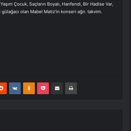
Yaşım Çocuk, Saçların Boyalı, Hanfendi, Bir Hadise Var,
 gülağacı olan Mabel Matiz’in konseri ağır. takvim.
erest
Reddit
VKontakte
Odnoklassniki
Pocket
E-Posta ile paylaş
Yazdır