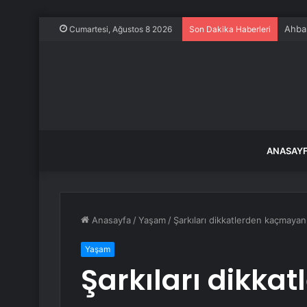
Ahbap
Cumartesi, Ağustos 8 2026
Son Dakika Haberleri
ANASAY
Anasayfa
/
Yaşam
/
Şarkıları dikkatlerden kaçmayan 
Yaşam
Şarkıları dikk