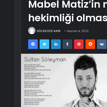
Mabel Matiz’in 
hekimliği olması
GÜLEN ECE AKIN
Haziran 4, 2023
Facebook
Twitter
LinkedIn
Tumblr
Pinterest
Reddit