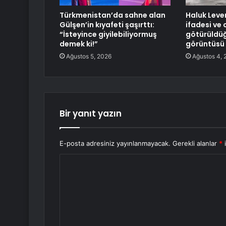
Türkmenistan’da sahne alan
Haluk Leven
Gülşen’in kıyafeti şaşırttı:
ifadesi ve
“İsteyince giyilebiliyormuş
götürüldüğ
demek ki!”
görüntüsü 
Ağustos 5, 2026
Ağustos 4, 
Bir yanıt yazın
E-posta adresiniz yayınlanmayacak.
Gerekli alanlar
*
i
Y
o
r
u
m