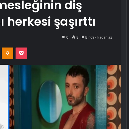
mesleğinin diş
 herkesi şaşırttı
0
8
Bir dakikadan az
VKontakte
Odnoklassniki
Pocket