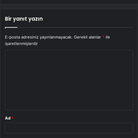
Bir yanıt yazın
E-posta adresiniz yayınlanmayacak.
Gerekli alanlar
*
ile
işaretlenmişlerdir
Y
o
r
u
m
*
Ad
*