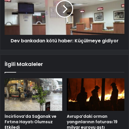
Dev bankadan kötü haber: Küçülmeye gidiyor
İlgili Makaleler
İncirliova’da Sağanak ve
Avrupa’daki orman
Fırtına Hayatı Olumsuz
yangınlarının faturası 19
Etkiledi
milyar euroyu aştı