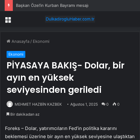
Başkan Özel’in Kurban Bayramı mesajı
Menü
Anasayfa
/
Ekonomi
Ekonomi
PİYASAYA BAKIŞ- Dolar, bir
ayın en yüksek
seviyesinden geriledi
MEHMET HAZBİN KAZBEK
Ağustos 1, 2025
0
0
Bir dakikadan az
Foreks – Dolar, yatırımcıların Fed’in politika kararını
beklemesi üzerine bir ayın en yüksek seviyesine ulaştıktan