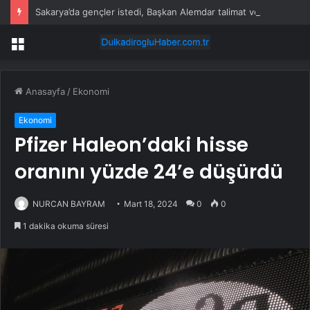
Sakarya’da gençler istedi, Başkan Alemdar talimat verdi
Menü
Anasayfa
/
Ekonomi
Ekonomi
Pfizer Haleon’daki hisse
oranını yüzde 24’e düşürdü
NURCAN BAYRAM
Mart 18, 2024
0
0
1 dakika okuma süresi