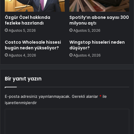
Özgür Özel hakkında
Spotify’ın abone sayısı 300
fezleke hazırlandı
milyonu aştı
Ağustos 5, 2026
Ağustos 5, 2026
Costco Wholesale hissesi
Wingstop hisseleri neden
bugün neden yükseliyor?
düşüyor?
Ağustos 4, 2026
Ağustos 4, 2026
Bir yanıt yazın
E-posta adresiniz yayınlanmayacak.
Gerekli alanlar
*
ile
işaretlenmişlerdir
Y
o
r