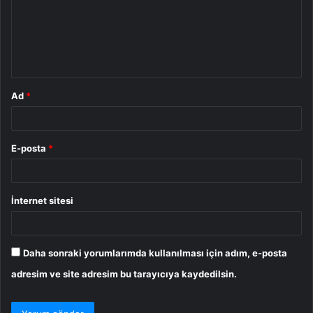
u
m
*
Ad
*
E-posta
*
İnternet sitesi
Daha sonraki yorumlarımda kullanılması için adım, e-posta
adresim ve site adresim bu tarayıcıya kaydedilsin.