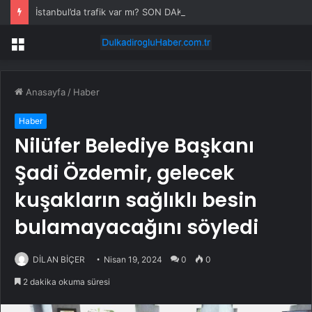
İstanbul’da trafik var mı? SON DAKİKA! 24 Temmuz Cuma hangi ilçelerde trafik var, hangi yollar kapalı?
Menü
Anasayfa
/
Haber
Haber
Nilüfer Belediye Başkanı
Şadi Özdemir, gelecek
kuşakların sağlıklı besin
bulamayacağını söyledi
DİLAN BİÇER
Nisan 19, 2024
0
0
2 dakika okuma süresi