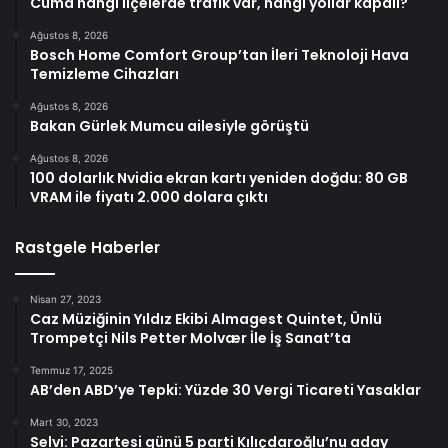
Cuma hangi ilçelerde trafik var, hangi yollar kapalı?
Ağustos 8, 2026
Bosch Home Comfort Group’tan İleri Teknoloji Hava
Temizleme Cihazları
Ağustos 8, 2026
Bakan Gürlek Mumcu ailesiyle görüştü
Ağustos 8, 2026
100 dolarlık Nvidia ekran kartı yeniden doğdu: 80 GB
VRAM ile fiyatı 2.000 dolara çıktı
Rastgele Haberler
Nisan 27, 2023
Caz Müziğinin Yıldız Ekibi Almagest Quintet, Ünlü
Trompetçi Nils Petter Molvær İle İş Sanat’ta
Temmuz 17, 2025
AB’den ABD’ye Tepki: Yüzde 30 Vergi Ticareti Yasaklar
Mart 30, 2023
Selvi: Pazartesi günü 5 parti Kılıçdaroğlu’nu aday