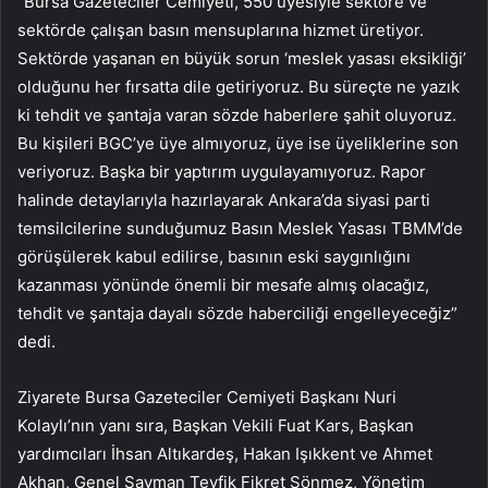
“Bursa Gazeteciler Cemiyeti, 550 üyesiyle sektöre ve
sektörde çalışan basın mensuplarına hizmet üretiyor.
Sektörde yaşanan en büyük sorun ‘meslek yasası eksikliği’
olduğunu her fırsatta dile getiriyoruz. Bu süreçte ne yazık
ki tehdit ve şantaja varan sözde haberlere şahit oluyoruz.
Bu kişileri BGC’ye üye almıyoruz, üye ise üyeliklerine son
veriyoruz. Başka bir yaptırım uygulayamıyoruz. Rapor
halinde detaylarıyla hazırlayarak Ankara’da siyasi parti
temsilcilerine sunduğumuz Basın Meslek Yasası TBMM’de
görüşülerek kabul edilirse, basının eski saygınlığını
kazanması yönünde önemli bir mesafe almış olacağız,
tehdit ve şantaja dayalı sözde haberciliği engelleyeceğiz”
dedi.
Ziyarete Bursa Gazeteciler Cemiyeti Başkanı Nuri
Kolaylı’nın yanı sıra, Başkan Vekili Fuat Kars, Başkan
yardımcıları İhsan Altıkardeş, Hakan Işıkkent ve Ahmet
Akhan, Genel Sayman Tevfik Fikret Sönmez, Yönetim