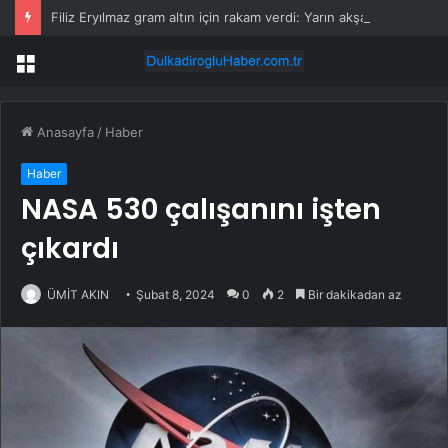
Filiz Eryılmaz gram altın için rakam verdi: Yarın akşama işaret etti
Menü
Anasayfa
/
Haber
Haber
NASA 530 çalışanını işten
çıkardı
ÜMİT AKIN
Şubat 8, 2024
0
2
Bir dakikadan az