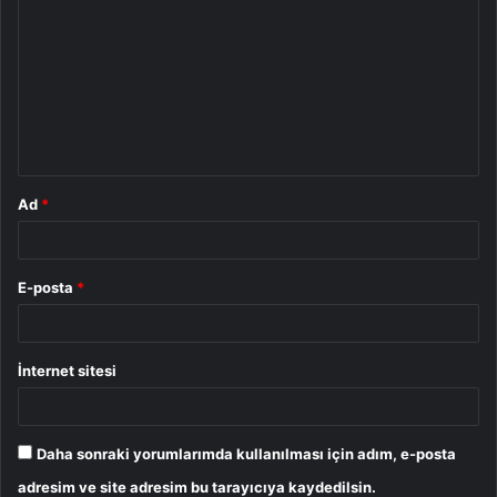
o
r
u
m
*
Ad
*
E-posta
*
İnternet sitesi
Daha sonraki yorumlarımda kullanılması için adım, e-posta
adresim ve site adresim bu tarayıcıya kaydedilsin.