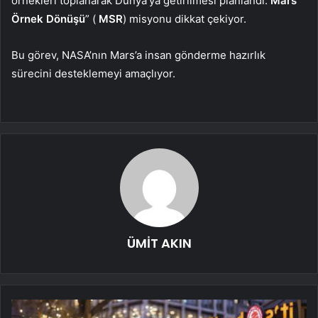
örnekleri toplanarak Dünya’ya getirilmesi planlandı.
Mars
Örnek Dönüşü
” (
MSR
) misyonu dikkat çekiyor.
Bu görev, NASA’nın Mars’a insan gönderme hazırlık
sürecini desteklemeyi amaçlıyor.
ÜMİT AKIN