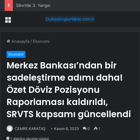
Silivri’de 3. Yangın
Menü
Anasayfa
/
Ekonomi
Ekonomi
Merkez Bankası’ndan bir
sadeleştirme adımı daha!
Özet Döviz Pozisyonu
Raporlaması kaldırıldı,
SRVTS kapsamı güncellendi
CEMRE KARATAŞ
Kasım 8, 2023
0
1
1 dakika okuma süresi