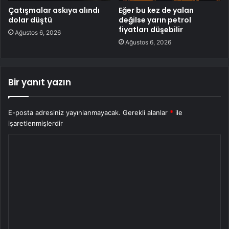
Çatışmalar askıya alındı
Eğer bu kez de yalan
dolar düştü
değilse yarın petrol
fiyatları düşebilir
Ağustos 6, 2026
Ağustos 6, 2026
Bir yanıt yazın
E-posta adresiniz yayınlanmayacak.
Gerekli alanlar
*
ile
işaretlenmişlerdir
Y
o
r
u
m
*