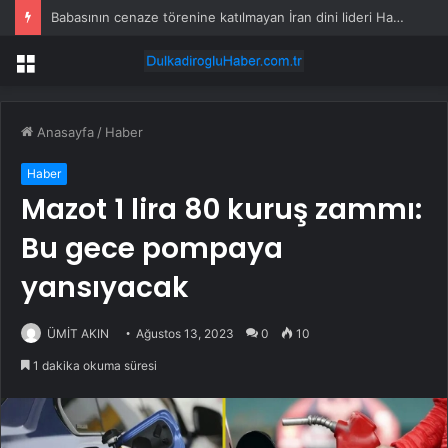
Babasının cenaze törenine katılmayan İran dini lideri Hamaney’den uzun zaman sonra açıklama
Menü
Anasayfa
/
Haber
Haber
Mazot 1 lira 80 kuruş zammı:
Bu gece pompaya
yansıyacak
ÜMİT AKIN
Ağustos 13, 2023
0
10
1 dakika okuma süresi