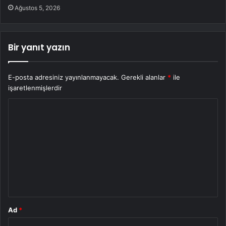
Ağustos 5, 2026
Bir yanıt yazın
E-posta adresiniz yayınlanmayacak.
Gerekli alanlar
*
ile
işaretlenmişlerdir
Y
o
r
u
m
*
Ad
*