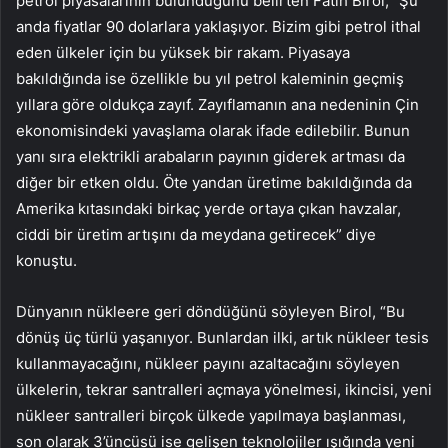
petrol piyasalarının bulunduğunu belirten Fatih Birol, “Şu
anda fiyatlar 90 dolarlara yaklaşıyor. Bizim gibi petrol ithal
eden ülkeler için bu yüksek bir rakam. Piyasaya
bakıldığında ise özellikle bu yıl petrol kaleminin geçmiş
yıllara göre oldukça zayıf. Zayıflamanın ana nedeninin Çin
ekonomisindeki yavaşlama olarak ifade edilebilir. Bunun
yanı sıra elektrikli arabaların payının giderek artması da
diğer bir etken oldu. Öte yandan üretime bakıldığında da
Amerika kıtasındaki birkaç yerde ortaya çıkan havzalar,
ciddi bir üretim artışını da meydana getirecek” diye
konuştu.
Dünyanın nükleere geri döndüğünü söyleyen Birol, “Bu
dönüş üç türlü yaşanıyor. Bunlardan ilki, artık nükleer tesis
kullanmayacağını, nükleer payını azaltacağını söyleyen
ülkelerin, tekrar santralleri açmaya yönelmesi, ikincisi, yeni
nükleer santralleri birçok ülkede yapılmaya başlanması,
son olarak 3’üncüsü ise gelişen teknolojiler ışığında yeni