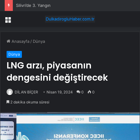
Silivri’de 3. Yangın
Menü
Anasayfa
/
Dünya
Dünya
LNG arzı, piyasanın
dengesini değiştirecek
DİLAN BİÇER
Nisan 19, 2024
0
0
2 dakika okuma süresi