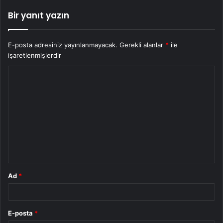
Bir yanıt yazın
E-posta adresiniz yayınlanmayacak.
Gerekli alanlar
*
ile
işaretlenmişlerdir
Y
o
r
u
m
*
Ad
*
E-posta
*