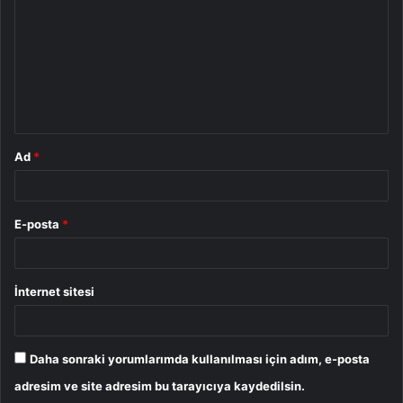
r
u
m
*
Ad
*
E-posta
*
İnternet sitesi
Daha sonraki yorumlarımda kullanılması için adım, e-posta
adresim ve site adresim bu tarayıcıya kaydedilsin.