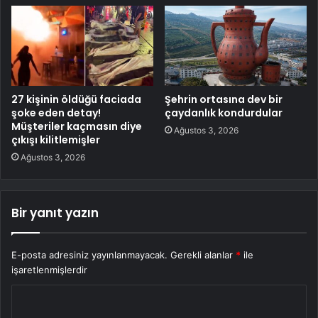
27 kişinin öldüğü faciada
Şehrin ortasına dev bir
şoke eden detay!
çaydanlık kondurdular
Müşteriler kaçmasın diye
Ağustos 3, 2026
çıkışı kilitlemişler
Ağustos 3, 2026
Bir yanıt yazın
E-posta adresiniz yayınlanmayacak.
Gerekli alanlar
*
ile
işaretlenmişlerdir
Y
o