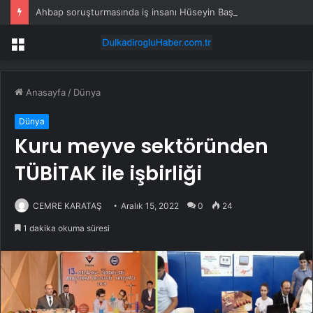
Ahbap soruşturmasında iş insanı Hüseyin Başaran’a tutuklama talebi
Menü
Anasayfa
/
Dünya
Dünya
Kuru meyve sektöründen
TÜBİTAK ile işbirliği
CEMRE KARATAŞ
Aralık 15, 2022
0
24
1 dakika okuma süresi