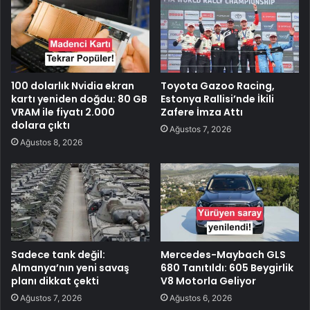
100 dolarlık Nvidia ekran
Toyota Gazoo Racing,
kartı yeniden doğdu: 80 GB
Estonya Rallisi’nde İkili
VRAM ile fiyatı 2.000
Zafere İmza Attı
dolara çıktı
Ağustos 7, 2026
Ağustos 8, 2026
Sadece tank değil:
Mercedes-Maybach GLS
Almanya’nın yeni savaş
680 Tanıtıldı: 605 Beygirlik
planı dikkat çekti
V8 Motorla Geliyor
Ağustos 7, 2026
Ağustos 6, 2026