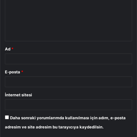
r
u
m
*
Ad
*
E-posta
*
İnternet sitesi
Daha sonraki yorumlarımda kullanılması için adım, e-posta
adresim ve site adresim bu tarayıcıya kaydedilsin.