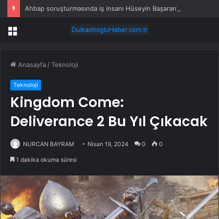
Ahbap soruşturmasında iş insanı Hüseyin Başaran’a tutuklama talebi
Menü
Anasayfa
/
Teknoloji
Teknoloji
Kingdom Come:
Deliverance 2 Bu Yıl Çıkacak
NURCAN BAYRAM
Nisan 19, 2024
0
0
1 dakika okuma süresi