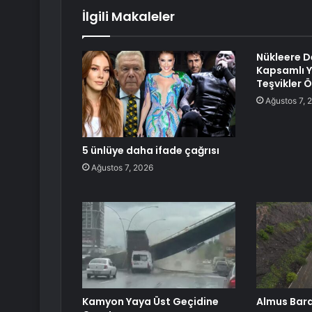
İlgili Makaleler
Nükleere D
Kapsamlı 
Teşvikler Ö
Ağustos 7, 
5 ünlüye daha ifade çağrısı
Ağustos 7, 2026
Kamyon Yaya Üst Geçidine
Almus Bara