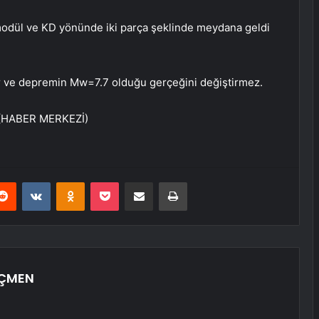
odül ve KD yönünde iki parça şeklinde meydana geldi
mdir ve depremin Mw=7.7 olduğu gerçeğini değiştirmez.
” (HABER MERKEZİ)
erest
Reddit
VKontakte
Odnoklassniki
Pocket
E-Posta ile paylaş
Yazdır
ÖÇMEN