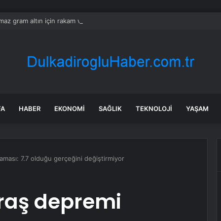
ılmaz gram altın için rakam verdi: Yarın akşama işaret etti
FA
HABER
EKONOMI
SAĞLIK
TEKNOLOJI
YAŞAM
aması: 7.7 olduğu gerçeğini değiştirmiyor
araş depremi