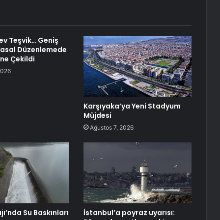
ev Teşvik… Geniş
Yasal Düzenlemede
ne Çekildi
2026
Karşıyaka’ya Yeni Stadyum
Müjdesi
Ağustos 7, 2026
jı’nda Su Baskınları
İstanbul’a poyraz uyarısı: