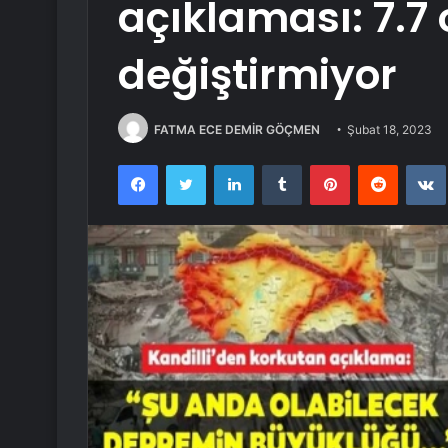
açıklaması: 7.7
değiştirmiyor
FATMA ECE DEMİR GÖÇMEN
Şubat 18, 2023
Facebook
Twitter
LinkedIn
Tumblr
Pinterest
Reddit