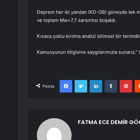
Deprem her iki yandan (KD-GB) güneyde tek m
ve toplam Mw=7,7 sarsıntısı boşaldı.
Kısaca çoklu kırılma analizi bilimsel bir teri
Kamuoyunun bilgisine saygılarımızla sunarız.
Facebook
Twitter
LinkedIn
Tumblr
Pint
Paylaş
FATMA ECE DEMİR G