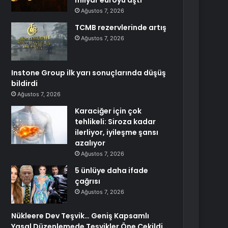
milyar euroyu aştı
Ağustos 7, 2026
TCMB rezervlerinde artış
Ağustos 7, 2026
Instone Group ilk yarı sonuçlarında düşüş
bildirdi
Ağustos 7, 2026
Karaciğer için çok
tehlikeli: Siroza kadar
ilerliyor, iyileşme şansı
azalıyor
Ağustos 7, 2026
5 ünlüye daha ifade
çağrısı
Ağustos 7, 2026
Nükleere Dev Teşvik… Geniş Kapsamlı
Yasal Düzenlemede Teşvikler Öne Çekildi