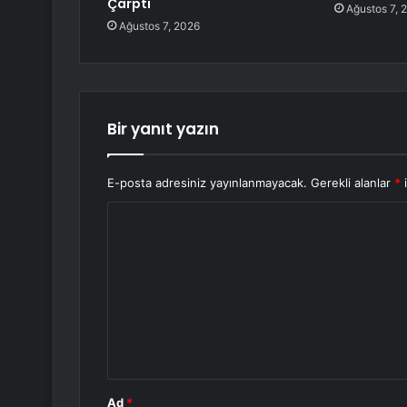
Çarptı
Ağustos 7, 
Ağustos 7, 2026
Bir yanıt yazın
E-posta adresiniz yayınlanmayacak.
Gerekli alanlar
*
i
Y
o
r
u
m
*
Ad
*