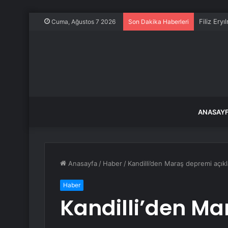
Filiz Ery
Cuma, Ağustos 7 2026
Son Dakika Haberleri
ANASAY
Anasayfa
/
Haber
/
Kandilli’den Maraş depremi açıkl
Haber
Kandilli’den M