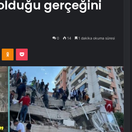
 olduğu gerçeğini
0
14
1 dakika okuma süresi
VKontakte
Odnoklassniki
Pocket