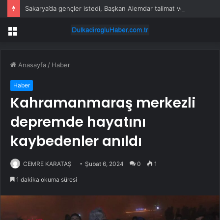
Sakarya’da gençler istedi, Başkan Alemdar talimat verdi
Menü
Anasayfa
/
Haber
Haber
Kahramanmaraş merkezli
depremde hayatını
kaybedenler anıldı
CEMRE KARATAŞ
Şubat 6, 2024
0
1
1 dakika okuma süresi