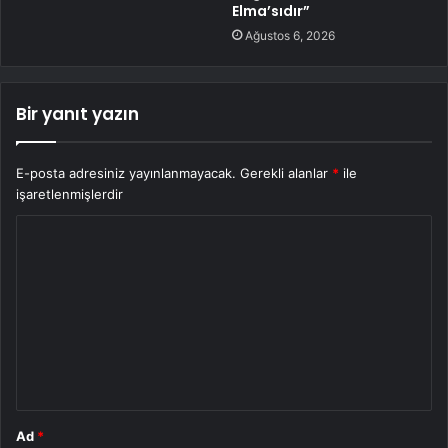
Elma’sıdır”
Ağustos 6, 2026
Bir yanıt yazın
E-posta adresiniz yayınlanmayacak.
Gerekli alanlar
*
ile
işaretlenmişlerdir
Y
o
r
u
m
*
Ad
*