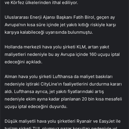
ve Körfez ülkelerinden ithal ediliyor.
Uluslararası Enerji Ajansı Başkanı Fatih Birol, geçen ay
Avrupa’nın kısa süre içinde jet yakıtı kıtlığı riskiyle karşı
karşıya kalabileceği uyarısında bulunmuştu.
Hollanda merkezli hava yolu şirketi KLM, artan yakıt
maliyetleri nedeniyle bu ay Avrupa içinde 160 uçuşu iptal
edeceğini açıkladı.
Alman hava yolu şirketi Lufthansa da maliyet baskıları
nedeniyle iştiraki CityLine’ın faaliyetlerini durdurma kararı
aldı. Lufthansa ayrıca, jet yakıtı fiyatlarındaki artış
nedeniyle ekim ayına kadar planlanan 20 bin kısa mesafeli
uçuşu iptal edeceğini duyurdu.
Düşük maliyetli hava yolu şirketleri Ryanair ve EasyJet ile
turizm şirketi TUI, olumsuz pazar koşulları nedeniyle yıl