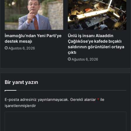
İmamoğlu’ndan Yeni Parti’ye
Ünlü iş insanı Alaaddin
destek mesajı
Çağlıköse’ye kafede bıçaklı
saldırının görüntüleri ortaya
Ağustos 6, 2026
çıktı
Ağustos 6, 2026
Bir yanıt yazın
E-posta adresiniz yayınlanmayacak.
Gerekli alanlar
*
ile
işaretlenmişlerdir
Y
o