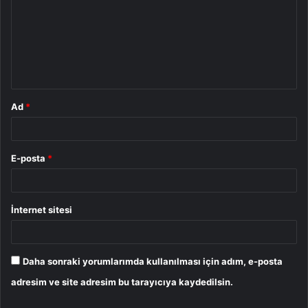
r
u
m
*
Ad
*
E-posta
*
İnternet sitesi
Daha sonraki yorumlarımda kullanılması için adım, e-posta
adresim ve site adresim bu tarayıcıya kaydedilsin.