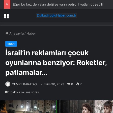
Eğer bu kez de yalan değilse yarın petrol fiyatları düşebilir
Menü
Anasayfa
/
Haber
Haber
İsrail’in reklamları çocuk
oyunlarına benziyor: Roketler,
patlamalar…
CEMRE KARATAŞ
Ekim 30, 2023
0
7
1 dakika okuma süresi