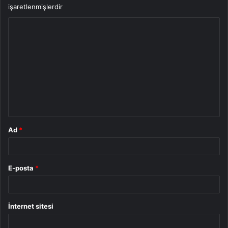
işaretlenmişlerdir
Y
o
r
u
m
*
Ad
*
E-posta
*
İnternet sitesi