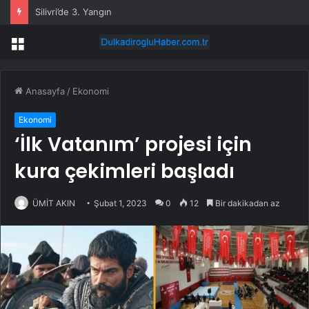
Silivri’de 3. Yangın
Menü
Anasayfa
/
Ekonomi
Ekonomi
‘İlk Vatanım’ projesi için
kura çekimleri başladı
ÜMİT AKIN
Şubat 1, 2023
0
12
Bir dakikadan az