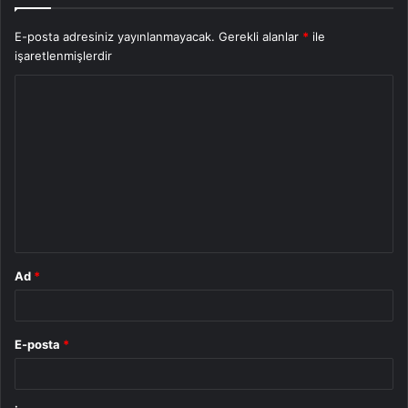
E-posta adresiniz yayınlanmayacak.
Gerekli alanlar
*
ile
işaretlenmişlerdir
Y
o
r
u
m
*
Ad
*
E-posta
*