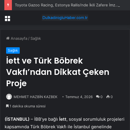
Toyota Gazoo Racing, Estonya Rallisi’nde İkili Zafere İmza Attı
Menü
Anasayfa
/
Sağlık
Sağlık
İett ve Türk Böbrek
Vakfı’ndan Dikkat Çeken
Proje
MEHMET HAZBİN KAZBEK
Temmuz 4, 2026
0
0
1 dakika okuma süresi
(İSTANBUL)
– İBB’ye bağlı
İett
, sosyal sorumluluk projeleri
kapsamında Türk Böbrek Vakfı ile İstanbul genelinde