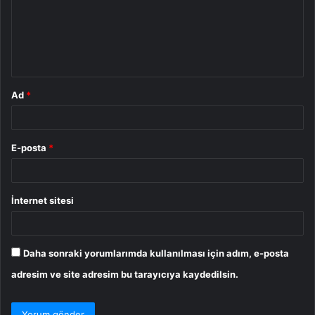
u
m
*
Ad
*
E-posta
*
İnternet sitesi
Daha sonraki yorumlarımda kullanılması için adım, e-posta
adresim ve site adresim bu tarayıcıya kaydedilsin.