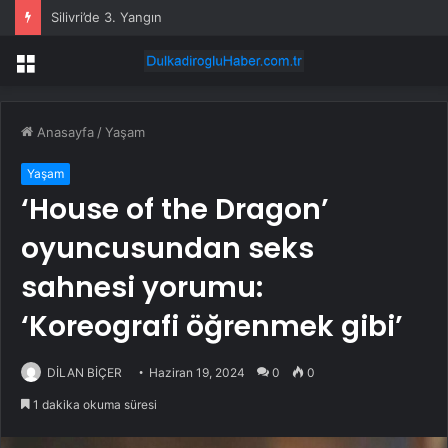
Silivri’de 3. Yangın
Menü
Anasayfa
/
Yaşam
Yaşam
‘House of the Dragon’
oyuncusundan seks
sahnesi yorumu:
‘Koreografi öğrenmek gibi’
DİLAN BİÇER
Haziran 19, 2024
0
0
1 dakika okuma süresi