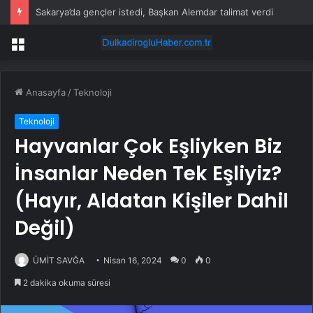
Sakarya’da gençler istedi, Başkan Alemdar talimat verdi
Menü
Anasayfa
/
Teknoloji
Teknoloji
Hayvanlar Çok Eşliyken Biz
İnsanlar Neden Tek Eşliyiz?
(Hayır, Aldatan Kişiler Dahil
Değil)
ÜMİT SAVĞA
Nisan 16, 2024
0
0
2 dakika okuma süresi