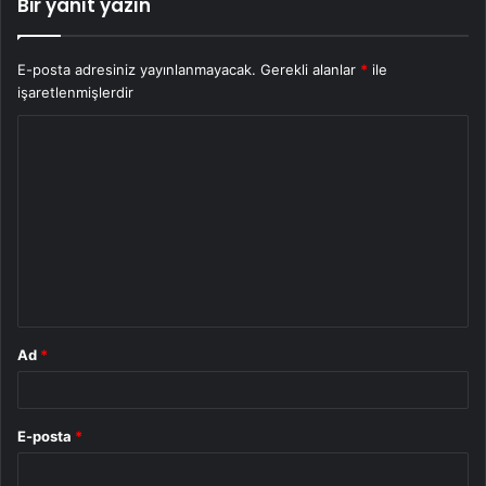
Bir yanıt yazın
E-posta adresiniz yayınlanmayacak.
Gerekli alanlar
*
ile
işaretlenmişlerdir
Y
o
r
u
m
*
Ad
*
E-posta
*