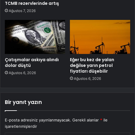
TCMB rezervlerinde artış
Ağustos 7, 2026
Çatışmalar askıya alındı
Eğer bu kez de yalan
dolar düştü
değilse yarın petrol
fiyatları düşebilir
Ağustos 6, 2026
Ağustos 6, 2026
Bir yanıt yazın
E-posta adresiniz yayınlanmayacak.
Gerekli alanlar
*
ile
işaretlenmişlerdir