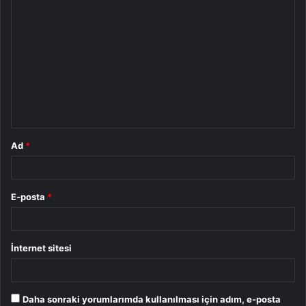
Y
o
r
u
m
*
Ad
*
E-posta
*
İnternet sitesi
Daha sonraki yorumlarımda kullanılması için adım, e-posta