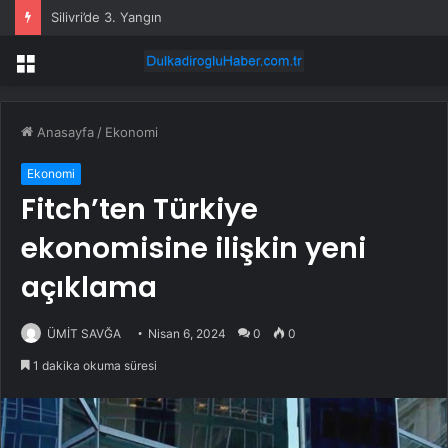
Silivri’de 3. Yangın
Menü
Anasayfa
/
Ekonomi
Ekonomi
Fitch’ten Türkiye
ekonomisine ilişkin yeni
açıklama
ÜMİT SAVĞA
Nisan 6, 2024
0
0
1 dakika okuma süresi