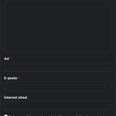
Y
o
r
u
m
*
Ad
*
E-posta
*
İnternet sitesi