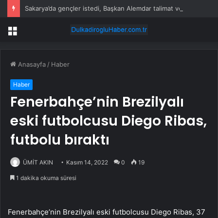
Sakarya’da gençler istedi, Başkan Alemdar talimat verdi
Menü
Anasayfa
/
Haber
Haber
Fenerbahçe’nin Brezilyalı
eski futbolcusu Diego Ribas,
futbolu bıraktı
ÜMİT AKIN
Kasım 14, 2022
0
19
1 dakika okuma süresi
Fenerbahçe’nin Brezilyalı eski futbolcusu Diego Ribas, 37