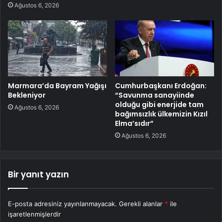
Ağustos 6, 2026
Marmara’da Bayram Yağışı
Cumhurbaşkanı Erdoğan:
Bekleniyor
“Savunma sanayiinde
olduğu gibi enerjide tam
Ağustos 6, 2026
bağımsızlık ülkemizin Kızıl
Elma’sıdır”
Ağustos 6, 2026
Bir yanıt yazın
E-posta adresiniz yayınlanmayacak.
Gerekli alanlar
*
ile
işaretlenmişlerdir