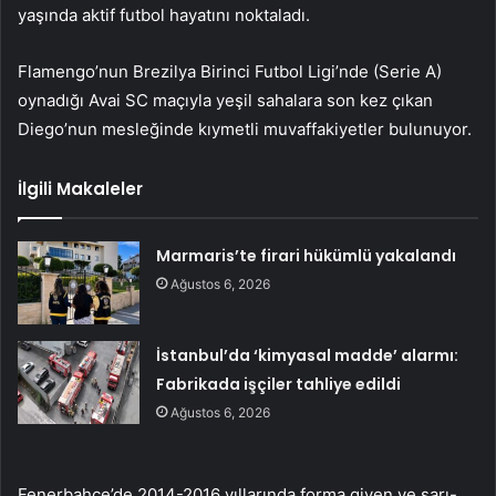
yaşında aktif futbol hayatını noktaladı.
Flamengo’nun Brezilya Birinci Futbol Ligi’nde (Serie A)
oynadığı Avai SC maçıyla yeşil sahalara son kez çıkan
Diego’nun mesleğinde kıymetli muvaffakiyetler bulunuyor.
İlgili Makaleler
Marmaris’te firari hükümlü yakalandı
Ağustos 6, 2026
İstanbul’da ‘kimyasal madde’ alarmı:
Fabrikada işçiler tahliye edildi
Ağustos 6, 2026
Fenerbahçe’de 2014-2016 yıllarında forma giyen ve sarı-