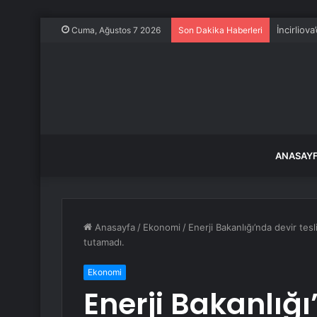
İncirliov
Cuma, Ağustos 7 2026
Son Dakika Haberleri
ANASAY
Anasayfa
/
Ekonomi
/
Enerji Bakanlığı’nda devir te
tutamadı.
Ekonomi
Enerji Bakanlığı