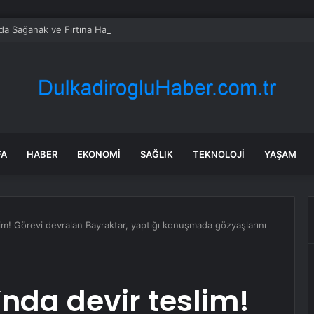
a’da Sağanak ve Fırtına Hayatı Olumsuz Etkiledi
FA
HABER
EKONOMI
SAĞLIK
TEKNOLOJI
YAŞAM
slim! Görevi devralan Bayraktar, yaptığı konuşmada gözyaşlarını
’nda devir teslim!