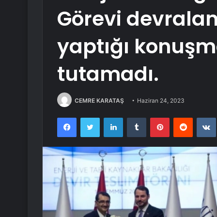
Görevi devralan
yaptığı konuşm
tutamadı.
CEMRE KARATAŞ
Haziran 24, 2023
Facebook
Twitter
LinkedIn
Tumblr
Pinterest
Reddit