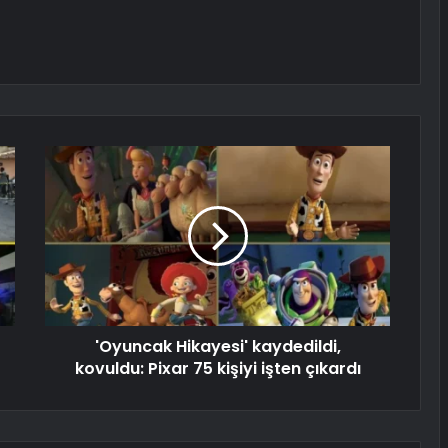
'Oyuncak Hikayesi' kaydedildi,
kovuldu: Pixar 75 kişiyi işten çıkardı