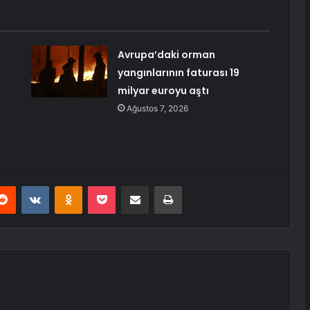
Avrupa’daki orman
yangınlarının faturası 19
milyar euroyu aştı
Ağustos 7, 2026
erest
Reddit
VKontakte
Odnoklassniki
Pocket
E-Posta ile paylaş
Yazdır