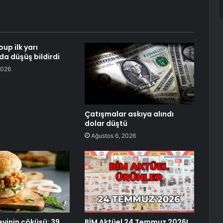
up ilk yarı
da düşüş bildirdi
2026
Çatışmalar askıya alındı
dolar düştü
Ağustos 6, 2026
vinin çöküşü: 39
BİM Aktüel 24 Temmuz 2026!