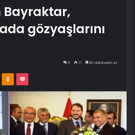
 Bayraktar,
ada gözyaşlarını
0
11
Bir dakikadan az
VKontakte
Odnoklassniki
Pocket