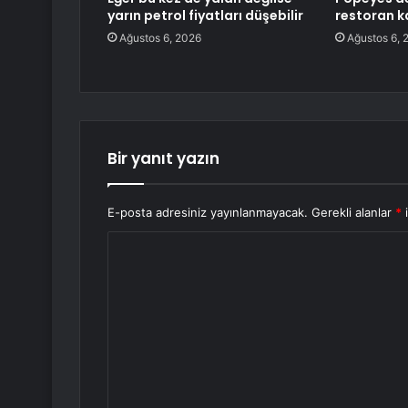
yarın petrol fiyatları düşebilir
restoran ka
Ağustos 6, 2026
Ağustos 6, 
Bir yanıt yazın
E-posta adresiniz yayınlanmayacak.
Gerekli alanlar
*
i
Y
o
r
u
m
*