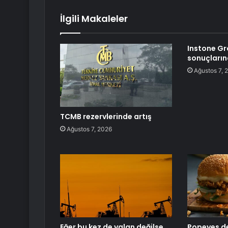
İlgili Makaleler
Instone Gro
sonuçların
Ağustos 7, 
TCMB rezervlerinde artış
Ağustos 7, 2026
Eğer bu kez de yalan değilse
Popeyes de