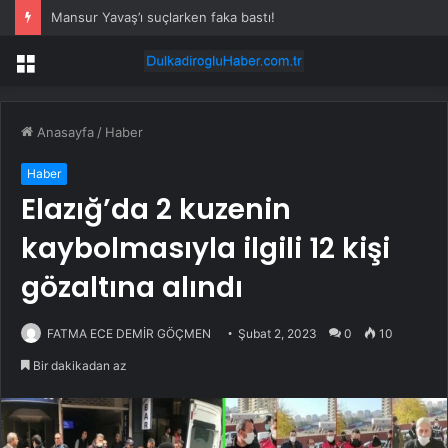
Mansur Yavaş’ı suçlarken faka bastı!
Menü
Anasayfa
/
Haber
Haber
Elazığ’da 2 kuzenin
kaybolmasıyla ilgili 12 kişi
gözaltına alındı
FATMA ECE DEMİR GÖÇMEN
Şubat 2, 2023
0
10
Bir dakikadan az