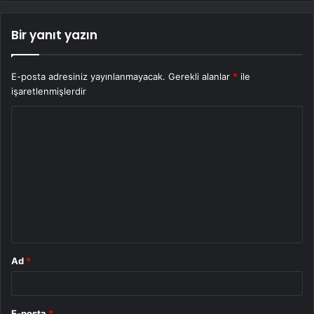
Bir yanıt yazın
E-posta adresiniz yayınlanmayacak.
Gerekli alanlar
*
ile
işaretlenmişlerdir
Y
o
r
u
m
*
Ad
*
E-posta
*