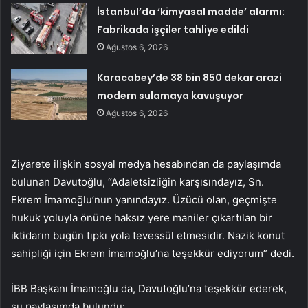
İstanbul’da ‘kimyasal madde’ alarmı:
Fabrikada işçiler tahliye edildi
Ağustos 6, 2026
Karacabey’de 38 bin 850 dekar arazi
modern sulamaya kavuşuyor
Ağustos 6, 2026
Ziyarete ilişkin sosyal medya hesabından da paylaşımda
bulunan Davutoğlu, “Adaletsizliğin karşısındayız, Sn.
Ekrem İmamoğlu’nun yanındayız. Üzücü olan, geçmişte
hukuk yoluyla önüne haksız yere maniler çıkartılan bir
iktidarın bugün tıpkı yola tevessül etmesidir. Nazik konut
sahipliği için Ekrem İmamoğlu’na teşekkür ediyorum” dedi.
İBB Başkanı İmamoğlu da, Davutoğlu’na teşekkür ederek,
şu paylaşımda bulundu: