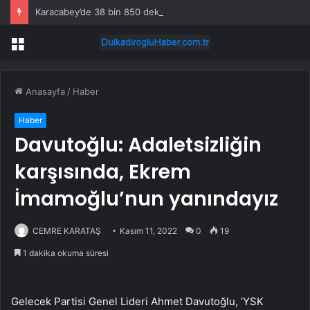
Karacabey’de 38 bin 850 dekar arazi modern sulamaya kavuşuyor
Menü
Anasayfa
/
Haber
Haber
Davutoğlu: Adaletsizliğin
karşısında, Ekrem
İmamoğlu’nun yanındayız
CEMRE KARATAŞ
Kasım 11, 2022
0
19
1 dakika okuma süresi
Gelecek Partisi Genel Lideri Ahmet Davutoğlu, ‘YSK