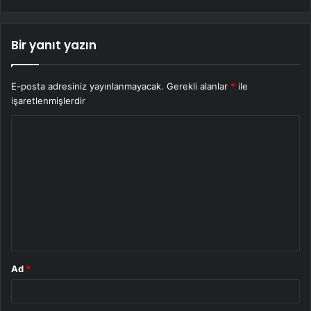
Bir yanıt yazın
E-posta adresiniz yayınlanmayacak.
Gerekli alanlar
*
ile
işaretlenmişlerdir
Y
o
r
u
m
*
Ad
*