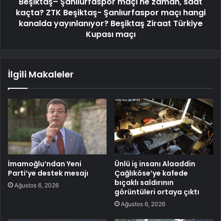
Beşiktaş– Şanlıurfaspor maçı ne zaman, saat
kaçta? ZTK Beşiktaş- Şanlıurfaspor maçı hangi
kanalda yayınlanıyor? Beşiktaş Ziraat Türkiye
Kupası maçı
İlgili Makaleler
İmamoğlu’ndan Yeni
Ünlü iş insanı Alaaddin
Parti’ye destek mesajı
Çağlıköse’ye kafede
bıçaklı saldırının
Ağustos 6, 2026
görüntüleri ortaya çıktı
Ağustos 6, 2026