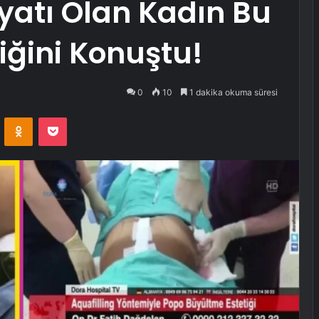
yatı Olan Kadın Bu
iğini Konuştu!
0
10
1 dakika okuma süresi
VKontakte
Odnoklassniki
Pocket