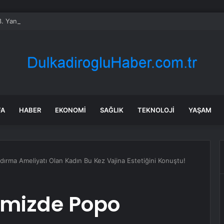
 3. Yangın
FA
HABER
EKONOMI
SAĞLIK
TEKNOLOJI
YAŞAM
rma Ameliyatı Olan Kadın Bu Kez Vajina Estetiğini Konuştu!
emizde Popo