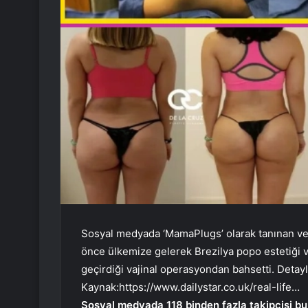
Sosyal medyada ‘MamaPlugs’ olarak tanınan ve 
önce ülkemize gelerek Brezilya popo estetiği 
geçirdiği vajinal operasyondan bahsetti. Detay
Kaynak:
https://www.dailystar.co.uk/real-life…
Sosyal medyada 118 binden fazla takipçisi bul