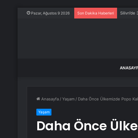
Silivri’de
Pazar, Ağustos 9 2026
Son Dakika Haberleri
ANASAY
Anasayfa
/
Yaşam
/
Daha Önce Ülkemizde Popo Kaldı
Yaşam
Daha Önce Ülk