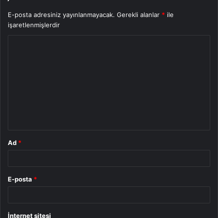
E-posta adresiniz yayınlanmayacak.
Gerekli alanlar
*
ile
işaretlenmişlerdir
Y
o
r
u
m
*
Ad
*
E-posta
*
İnternet sitesi