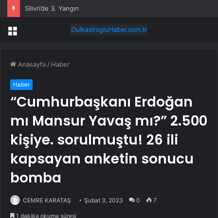
Silivri’de 3. Yangın
Menü
Anasayfa
/
Haber
Haber
“Cumhurbaşkanı Erdoğan
mı Mansur Yavaş mı?” 2.500
kişiye. sorulmuştu! 26 ili
kapsayan anketin sonucu
bomba
CEMRE KARATAŞ
Şubat 3, 2023
0
7
1 dakika okuma süresi