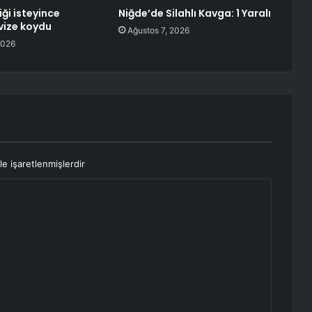
iği isteyince
Niğde’de Silahlı Kavga: 1 Yaralı
 vize koydu
Ağustos 7, 2026
2026
le işaretlenmişlerdir