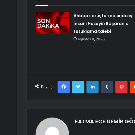
Ahbap soruşturmasında iş
insanı Hüseyin Başaran’a
tutuklama talebi
Ağustos 8, 2026
Facebook
Twitter
LinkedIn
Tumblr
Pint
Paylaş
FATMA ECE DEMİR G