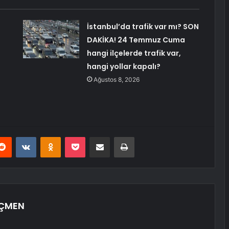
İstanbul’da trafik var mı? SON
DAKİKA! 24 Temmuz Cuma
hangi ilçelerde trafik var,
hangi yollar kapalı?
Ağustos 8, 2026
erest
Reddit
VKontakte
Odnoklassniki
Pocket
E-Posta ile paylaş
Yazdır
ÖÇMEN