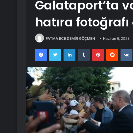
Galataport’ta v
hatıra fotoğrafı 
FATMA ECE DEMİR GÖÇMEN
Haziran 6, 2023
Facebook
Twitter
LinkedIn
Tumblr
Pinterest
Reddit