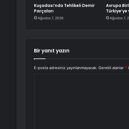
Kuşadası’nda Tehlikeli Demir
Avrupa Birl
Parçaları
Türkiye’ye
Ağustos 7, 2026
Ağustos 7, 
Bir yanıt yazın
E-posta adresiniz yayınlanmayacak.
Gerekli alanlar
*
i
Y
o
r
u
m
*