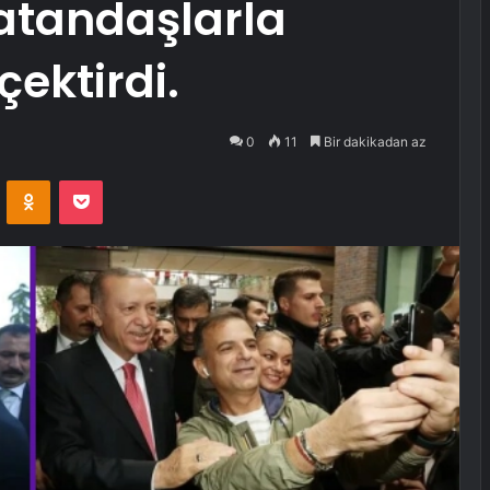
atandaşlarla
çektirdi.
0
11
Bir dakikadan az
VKontakte
Odnoklassniki
Pocket