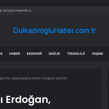
 soruşturmasında iş insanı Hüseyin Başaran’a tutuklama talebi
FA
HABER
EKONOMI
SAĞLIK
TEKNOLOJI
YAŞAM
rt’ta vatandaşlarla hatıra fotoğrafı çektirdi.
 Erdoğan,