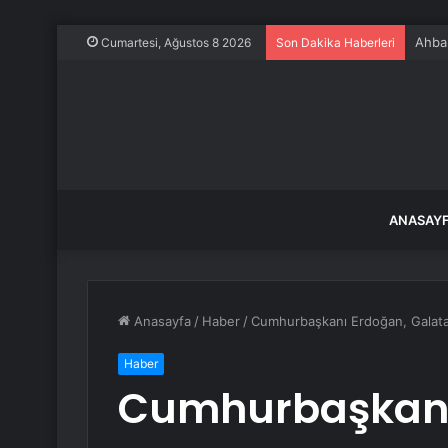
Ahbap
Cumartesi, Ağustos 8 2026
Son Dakika Haberleri
ANASAY
Anasayfa
/
Haber
/
Cumhurbaşkanı Erdoğan, Galatapo
Haber
Cumhurbaşkanı