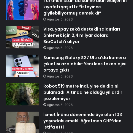
Türkmenistan’da sahne alan Gülşen’in
kıyafeti şaşırttı: “İsteyince
giyilebiliyormuş demek ki!”
Ağustos 5, 2026
Visa, yapay zekâ destekli saldırıları
önlemek için 2,4 milyar dolara
BioCatch’i alıyor
Ağustos 5, 2026
Samsung Galaxy S27 Ultra’da kamera
çıkıntısı azalabilir: Yeni lens teknolojisi
ortaya çıktı
Ağustos 5, 2026
Robot 519 metre indi, yine de dibini
bulamadı: Altında ne olduğu yıllardır
çözülemiyor
Ağustos 5, 2026
İsmet İnönü döneminde üye olan 103
yaşındaki emekli öğretmen CHP’den
istifa etti