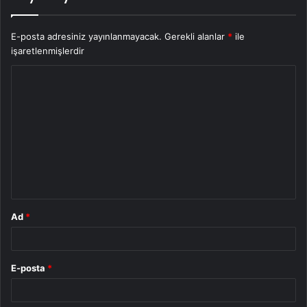
E-posta adresiniz yayınlanmayacak.
Gerekli alanlar
*
ile
işaretlenmişlerdir
Y
o
r
u
m
*
Ad
*
E-posta
*