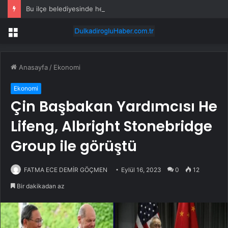
Bu ilçe belediyesinde her çalışana 5 bin TL bayram ikramiyesi
Menü
Anasayfa
/
Ekonomi
Ekonomi
Çin Başbakan Yardımcısı He
Lifeng, Albright Stonebridge
Group ile görüştü
FATMA ECE DEMİR GÖÇMEN
Eylül 16, 2023
0
12
Bir dakikadan az