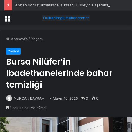
Ahbap soruşturmasında iş insanı Hüseyin Başaran’a tutuklama talebi
Menü
Anasayfa
/
Yaşam
Yaşam
Bursa Nilüfer’in
ibadethanelerinde bahar
temizliği
NURCAN BAYRAM
Mayıs 16, 2026
0
0
1 dakika okuma süresi