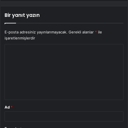
Bir yanıt yazın
E-posta adresiniz yayınlanmayacak.
Gerekli alanlar
*
ile
işaretlenmişlerdir
Y
o
r
u
m
*
Ad
*