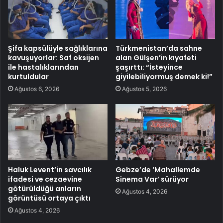
Şifa kapsülüyle sağlıklarına
Türkmenistan’da sahne
kavuşuyorlar: Saf oksijen
alan Gülşen’in kıyafeti
ile hastalıklarından
şaşırttı: “İsteyince
kurtuldular
giyilebiliyormuş demek ki!”
Ağustos 6, 2026
Ağustos 5, 2026
Haluk Levent’in savcılık
Gebze’de ‘Mahallemde
ifadesi ve cezaevine
Sinema Var’ sürüyor
götürüldüğü anların
Ağustos 4, 2026
görüntüsü ortaya çıktı
Ağustos 4, 2026