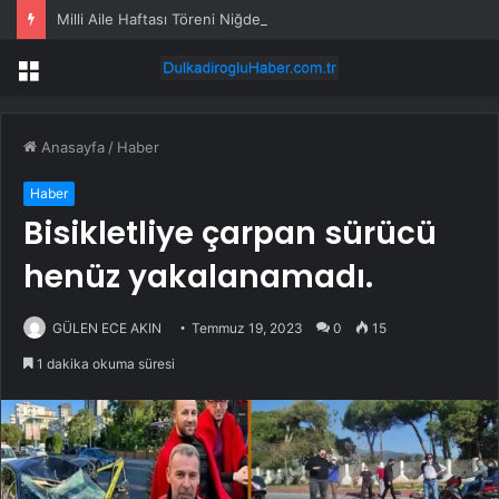
Milli Aile Haftası Töreni Niğde’de Düzenlendi
Menü
Anasayfa
/
Haber
Haber
Bisikletliye çarpan sürücü
henüz yakalanamadı.
GÜLEN ECE AKIN
Temmuz 19, 2023
0
15
1 dakika okuma süresi