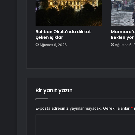
Ruhban Okulu’nda dikkat
Marmara’d
çeken ışıklar
Bekleniyor
Ağustos 6, 2026
Ağustos 6, 
Bir yanıt yazın
E-posta adresiniz yayınlanmayacak.
Gerekli alanlar
*
i
Y
o