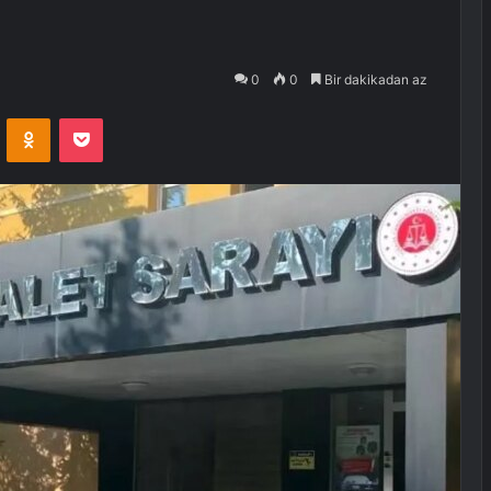
0
0
Bir dakikadan az
VKontakte
Odnoklassniki
Pocket