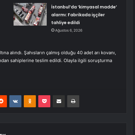
İstanbul’da ‘kimyasal madde’
alarmı: Fabrikada işçiler
tahliye edildi
Ağustos 6, 2026
ına alındı. Şahısların çalmış olduğu 40 adet arı kovanı,
an sahiplerine teslim edildi. Olayla ilgili soruşturma
erest
Reddit
VKontakte
Odnoklassniki
Pocket
E-Posta ile paylaş
Yazdır