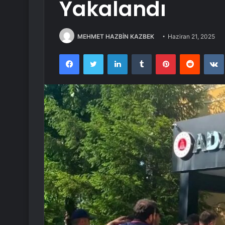
Yakalandı
MEHMET HAZBİN KAZBEK
Haziran 21, 2025
Facebook
Twitter
LinkedIn
Tumblr
Pinterest
Reddit