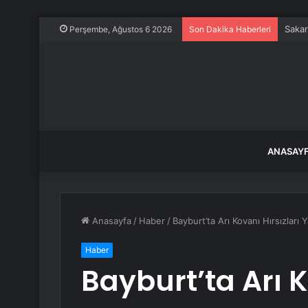
Sakar
Perşembe, Ağustos 6 2026
Son Dakika Haberleri
ANASAY
Anasayfa
/
Haber
/
Bayburt’ta Arı Kovanı Hırsızları 
Haber
Bayburt’ta Arı K