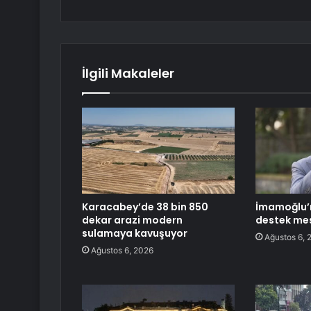
İlgili Makaleler
Karacabey’de 38 bin 850
İmamoğlu’n
dekar arazi modern
destek mes
sulamaya kavuşuyor
Ağustos 6, 
Ağustos 6, 2026