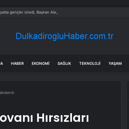
ya’da gençler istedi, Başkan Alemdar talimat verdi
FA
HABER
EKONOMI
SAĞLIK
TEKNOLOJI
YAŞAM
Yakalandı
ovanı Hırsızları