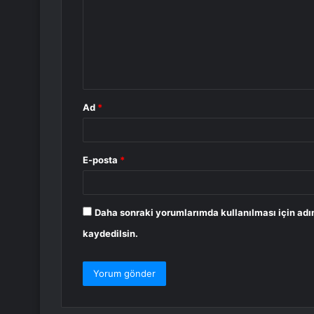
r
u
m
*
Ad
*
E-posta
*
Daha sonraki yorumlarımda kullanılması için adı
kaydedilsin.