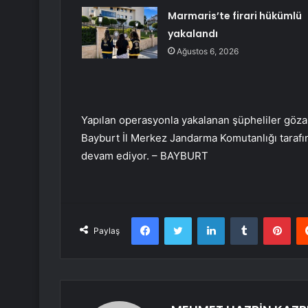
Marmaris’te firari hükümlü
yakalandı
Ağustos 6, 2026
Yapılan operasyonla yakalanan şüpheliler gözalt
Bayburt İl Merkez Jandarma Komutanlığı tarafınd
devam ediyor. – BAYBURT
Facebook
Twitter
LinkedIn
Tumblr
Pint
Paylaş