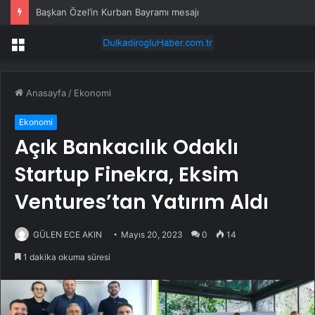
Başkan Özel’in Kurban Bayramı mesajı
Menü
Anasayfa
/
Ekonomi
Ekonomi
Açık Bankacılık Odaklı
Startup Finekra, Eksim
Ventures’tan Yatırım Aldı
GÜLEN ECE AKIN
Mayıs 20, 2023
0
14
1 dakika okuma süresi