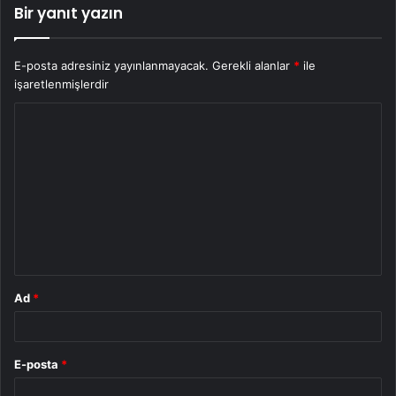
Bir yanıt yazın
E-posta adresiniz yayınlanmayacak.
Gerekli alanlar
*
ile
işaretlenmişlerdir
Y
o
r
u
m
*
Ad
*
E-posta
*