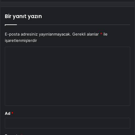
Bir yanıt yazın
E-posta adresiniz yayınlanmayacak.
Gerekli alanlar
*
ile
işaretlenmişlerdir
Y
o
r
u
m
*
Ad
*