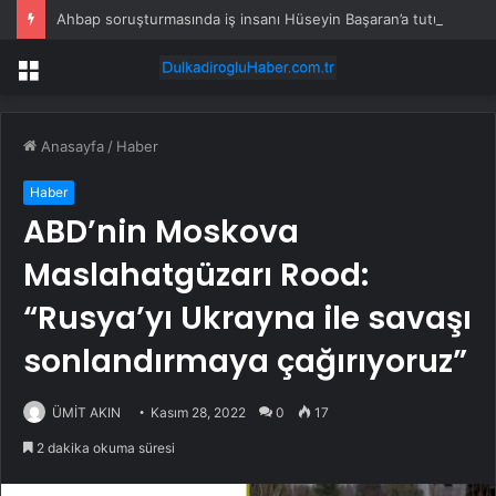
Ahbap soruşturmasında iş insanı Hüseyin Başaran’a tutuklama talebi
Menü
Anasayfa
/
Haber
Haber
ABD’nin Moskova
Maslahatgüzarı Rood:
“Rusya’yı Ukrayna ile savaşı
sonlandırmaya çağırıyoruz”
ÜMİT AKIN
Kasım 28, 2022
0
17
2 dakika okuma süresi