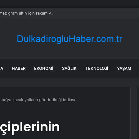
ılmaz gram altın için rakam verdi: Yarın akşama işaret etti
FA
HABER
EKONOMI
SAĞLIK
TEKNOLOJI
YAŞAM
aba’ya kaçak yollarla gönderildiği iddiası
çiplerinin