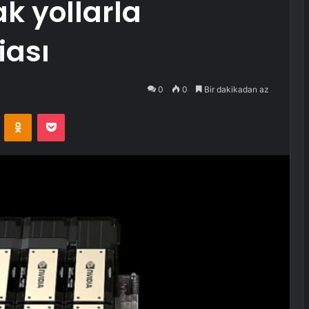
k yollarla
iası
0
0
Bir dakikadan az
VKontakte
Odnoklassniki
Pocket