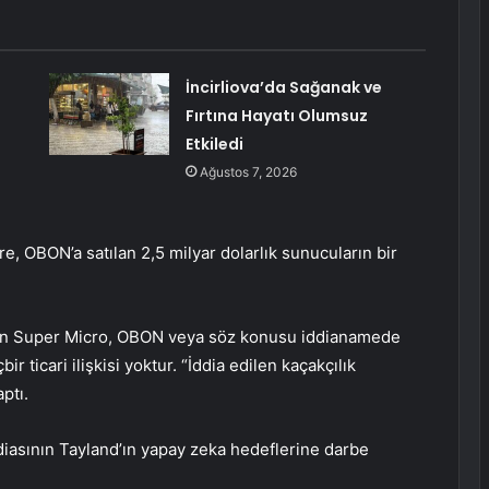
İncirliova’da Sağanak ve
Fırtına Hayatı Olumsuz
Etkiledi
Ağustos 7, 2026
, OBON’a satılan 2,5 milyar dolarlık sunucuların bir
ba’nın Super Micro, OBON veya söz konusu iddianamede
r ticari ilişkisi yoktur. “İddia edilen kaçakçılık
aptı.
diasının Tayland’ın yapay zeka hedeflerine darbe