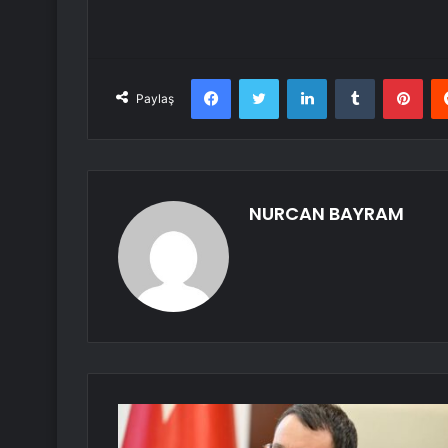
Facebook
Twitter
LinkedIn
Tumblr
Pint
Paylaş
NURCAN BAYRAM