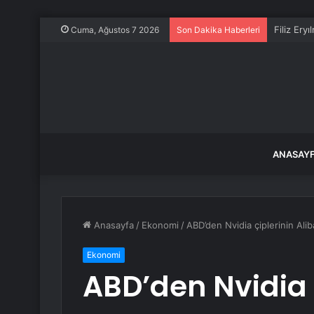
Filiz Ery
Cuma, Ağustos 7 2026
Son Dakika Haberleri
ANASAY
Anasayfa
/
Ekonomi
/
ABD’den Nvidia çiplerinin Alib
Ekonomi
ABD’den Nvidia 