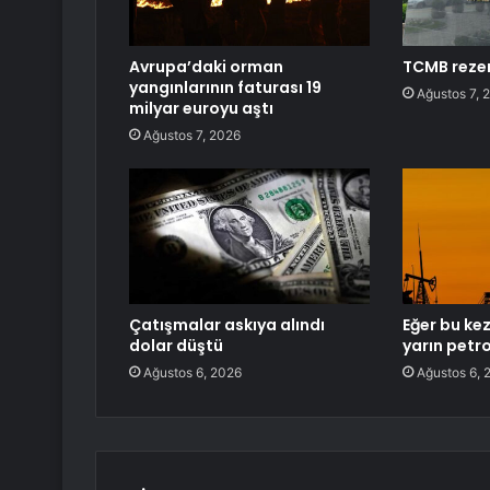
Avrupa’daki orman
TCMB rezer
yangınlarının faturası 19
Ağustos 7, 
milyar euroyu aştı
Ağustos 7, 2026
Çatışmalar askıya alındı
Eğer bu kez
dolar düştü
yarın petro
Ağustos 6, 2026
Ağustos 6, 