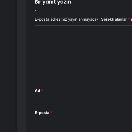
Bir yanıt yazın
E-posta adresiniz yayınlanmayacak.
Gerekli alanlar
*
i
Y
o
r
u
m
*
Ad
*
E-posta
*