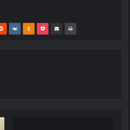
erest
Reddit
VKontakte
Odnoklassniki
Pocket
E-Posta ile paylaş
Yazdır