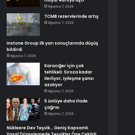
milyar euroyu aştı
Ağustos 7, 2026
TCMB rezervlerinde artış
Ağustos 7, 2026
Instone Group ilk yarı sonuçlarında düşüş
bildirdi
Ağustos 7, 2026
Karaciğer için çok
tehlikeli: Siroza kadar
ilerliyor, iyileşme şansı
azalıyor
Ağustos 7, 2026
5 ünlüye daha ifade
çağrısı
Ağustos 7, 2026
Nükleere Dev Teşvik… Geniş Kapsamlı
Yasal Düzenlemede Teşvikler Öne Çekildi