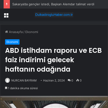
Sakarya’da gençler istedi, Başkan Alemdar talimat verdi
Menü
Anasayfa
/
Ekonomi
Ekonomi
ABD istihdam raporu ve ECB
faiz indirimi gelecek
haftanın odağında
NURCAN BAYRAM
Haziran 2, 2024
0
0
1 dakika okuma süresi