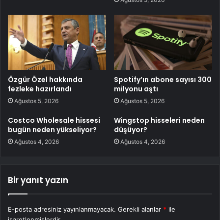
Özgür Özel hakkında
Spotify’ın abone sayısı 300
fezleke hazırlandı
milyonu aştı
Ağustos 5, 2026
Ağustos 5, 2026
Costco Wholesale hissesi
Wingstop hisseleri neden
bugün neden yükseliyor?
düşüyor?
Ağustos 4, 2026
Ağustos 4, 2026
Bir yanıt yazın
E-posta adresiniz yayınlanmayacak.
Gerekli alanlar
*
ile
işaretlenmişlerdir