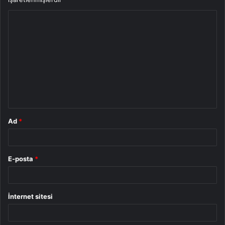
Y
o
r
u
m
*
Ad
*
E-posta
*
İnternet sitesi