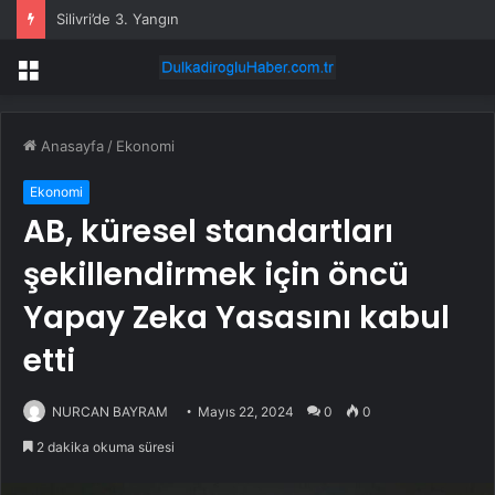
Silivri’de 3. Yangın
Menü
Anasayfa
/
Ekonomi
Ekonomi
AB, küresel standartları
şekillendirmek için öncü
Yapay Zeka Yasasını kabul
etti
NURCAN BAYRAM
Mayıs 22, 2024
0
0
2 dakika okuma süresi