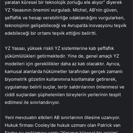
yaratan küresel bir teknolojik zorluğu ele alıyor” diyerek
YZ Yasasının önemini vurguladı. Michel, AB’nin güven,
şeffaflık ve hesap verebilirliğe odaklandığını vurgularken,
teknolojinin gelişebileceği ve Avrupa’da inovasyonu teşvik
edebileceği bir ortamı teşvik ettiğini belirtti.
YZ Yasası, yüksek riskli YZ sistemlerine katı şeffaflık
yükümlülükleri getirmektedir. Yine de, genel amaçlı YZ
modelleri için gereklilikler daha az katı olacaktır. Ayrıca,
kamusal alanlarda hükümetler tarafından gerçek zamanlı
biyometrik gözetim kullanımına kısıtlamalar getirerek,
uygulamayı belirli suçlar, terör saldırılarının önlenmesi ve
ciddi suçlardan şüphelenilen bireylerin yerlerinin tespit
edilmesi ile sınırlandırıyor.
Yeni mevzuatın etkileri AB sınırlarının ötesine uzanıyor.
Hukuk firması Cooley’de hukuk uzmanı olan Patrick van
Eecke şu açıklamayı yaptı: “Yasanın küresel bir erişimi