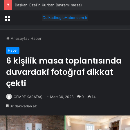
Başkan Özel’in Kurban Bayramı mesajı
Menü
Anasayfa
/
Haber
Haber
6 kişilik masa toplantısında
duvardaki fotoğraf dikkat
çekti
CEMRE KARATAŞ
Mart 30, 2023
0
14
Bir dakikadan az