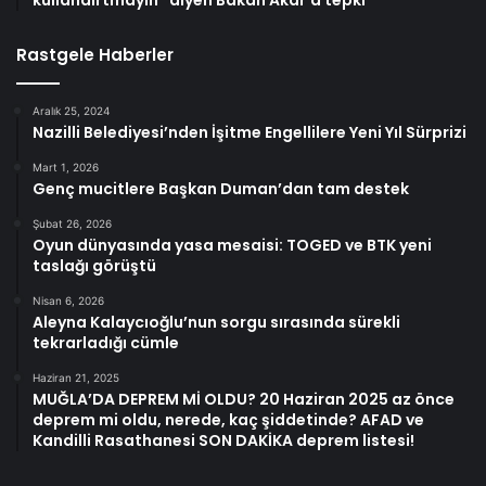
kullandırtmayın” diyen Bakan Akar’a tepki
Rastgele Haberler
Aralık 25, 2024
Nazilli Belediyesi’nden İşitme Engellilere Yeni Yıl Sürprizi
Mart 1, 2026
Genç mucitlere Başkan Duman’dan tam destek
Şubat 26, 2026
Oyun dünyasında yasa mesaisi: TOGED ve BTK yeni
taslağı görüştü
Nisan 6, 2026
Aleyna Kalaycıoğlu’nun sorgu sırasında sürekli
tekrarladığı cümle
Haziran 21, 2025
MUĞLA’DA DEPREM Mİ OLDU? 20 Haziran 2025 az önce
deprem mi oldu, nerede, kaç şiddetinde? AFAD ve
Kandilli Rasathanesi SON DAKİKA deprem listesi!