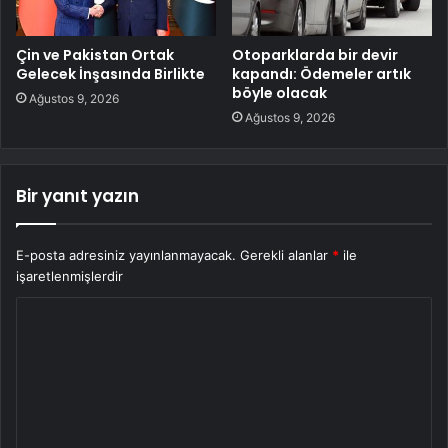
Çin ve Pakistan Ortak
Otoparklarda bir devir
Gelecek İnşasında Birlikte
kapandı: Ödemeler artık
böyle olacak
Ağustos 9, 2026
Ağustos 9, 2026
Bir yanıt yazın
E-posta adresiniz yayınlanmayacak.
Gerekli alanlar
*
ile
işaretlenmişlerdir
Y
o
r
u
m